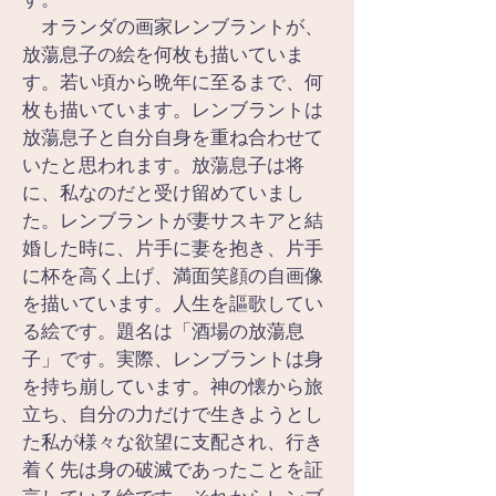
　オランダの画家レンブラントが、
放蕩息子の絵を何枚も描いていま
す。若い頃から晩年に至るまで、何
枚も描いています。レンブラントは
放蕩息子と自分自身を重ね合わせて
いたと思われます。放蕩息子は将
に、私なのだと受け留めていまし
た。レンブラントが妻サスキアと結
婚した時に、片手に妻を抱き、片手
に杯を高く上げ、満面笑顔の自画像
を描いています。人生を謳歌してい
る絵です。題名は「酒場の放蕩息
子」です。実際、レンブラントは身
を持ち崩しています。神の懐から旅
立ち、自分の力だけで生きようとし
た私が様々な欲望に支配され、行き
着く先は身の破滅であったことを証