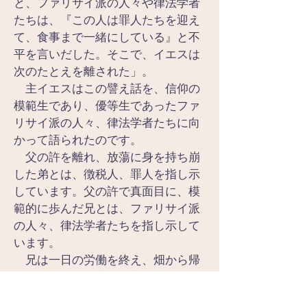
と、ファリサイ派の人々や律法学者
たちは、『この人は罪人たちを迎え
て、食事まで一緒にしている』と不
平を言いだした。そこで、イエスは
次のたとえを離された」。
　主イエスはこの譬え話を、信仰の
模範生であり、優等生であったファ
リサイ派の人々、律法学者たちに向
かって語られたのです。
　父の許を離れ、放蕩に身を持ち崩
した弟とは、徴税人、罪人を指し示
しています。父の許で真面目に、模
範的に歩んだ兄とは、ファリサイ派
の人々、律法学者たちを指し示して
います。
　兄は一日の労働を終え、畑から帰
って来ました。家から音楽と踊りの
ざわめきが聞こえて来ました。いな