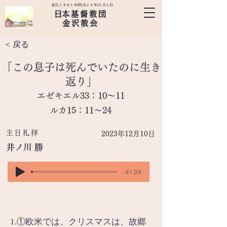
創立１８８１年(明治１４年)５月１日
​日本基督教団
金沢教会
< 戻る
「この息子は死んでいたのに生き
返り」
エゼキエル33：10～11
ルカ15：11～24
主日礼拝
2023年12月10日
井ノ川 勝
-41:24
1.①欧米では、クリスマスは、故郷