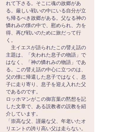
れて下さる。そこに魂の故郷があ
る。厳しい戦いの中にいる自分が立
ち帰るべき故郷がある。父なる神の
憐れみの懐の中で、慰められ、力を
得、再び戦いのために旅だって行
く。
　主イエスが語られたこの譬え話の
主題は、「失われた息子の物語」で
はなく、「神の憐れみの物語」であ
る。この譬え話の中心に立つのは、
父の懐に帰還した息子ではなく、息
子に走り寄り、息子を迎え入れた父
であるのです。
ロッホマンがこの御言葉の黙想を記
した文章で、ある説教者の説教を紹
介しています。
「崇高な父、謹厳な父、年老いたオ
リエントの誇り高い父は走らない。