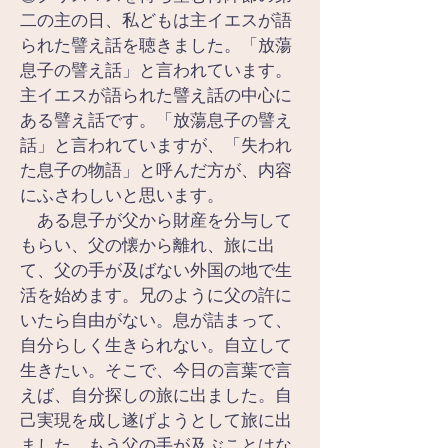
二の主の日、私どもは主イエスが語
られた譬え話を聴きました。「放蕩
息子の譬え話」と言われています。
主イエスが語られた譬え話の中心に
ある譬え話です。「放蕩息子の譬え
話」と言われていますが、「失われ
た息子の物語」と呼んだ方が、内容
にふさわしいと思います。
　ある息子が父から財産を分与して
もらい、父の懐から離れ、旅に出
て、父の手が及ばない外国の地で生
活を始めます。兄のように父の許に
いたら自由がない。息が詰まって、
自分らしく生きられない。自立して
生きたい。そこで、今日の言葉で言
えば、自分探しの旅に出ました。自
己実現を成し遂げようとして旅に出
ました。もう父の手が及ぶことはな