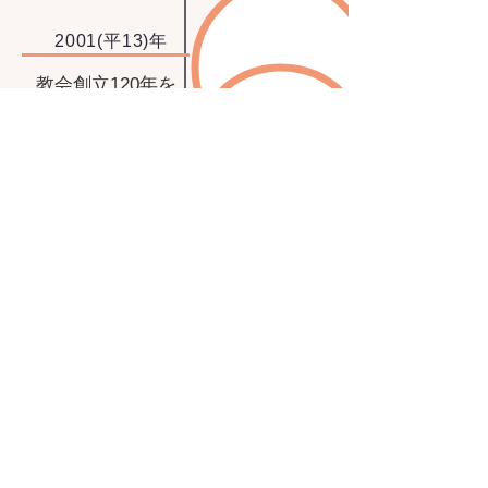
2001(平13)年
教会創立120年を
迎え、６月新会堂
着工
2002(平14)年
3月15日新会堂
完成
2003(平15)年
7月27日オルガン
奉献礼拝
2011(平23)年
​教会創立130周年