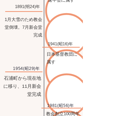
速中会に属す
1891(明24)年
1月大雪のため教会
堂倒壊。7月新会堂
完成
1941(昭16)年
日本基督教団に
属す
1954(昭29)年
石浦町から現在地
に移り、11月新会
堂完成
1981(昭56)年
教会創立100周年