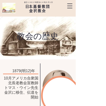
創立１８８１年(明治１４年)５月１日
​日本基督教団
金沢教会
​教会の歴史
1879(明12)年
10月アメリカ合衆国
北長老教会宣教師
トマス・ウイン先生
金沢に移住、伝道を
開始