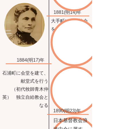
1881(明14)年
大手町に金沢教会
を創立、日本キリ
スト教一致教会西
部中会に属す
1884(明17)年
石浦町に会堂を建て、
献堂式を行う
（初代牧師青木仲
英） 独立自給教会と
なる
1890(明23)年
日本基督教会浪