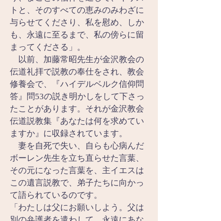
トと、そのすべての恵みのみわざに
与らせてくださり、私を慰め、しか
も、永遠に至るまで、私の傍らに留
まってくださる」。
　以前、加藤常昭先生が金沢教会の
伝道礼拝で説教の奉仕をされ、教会
修養会で、『ハイデルベルク信仰問
答』問53の説き明かしをして下さっ
たことがあります。それが金沢教会
伝道説教集『あなたは何を求めてい
ますか』に収録されています。
　妻を自死で失い、自らも心病んだ
ボーレン先生を立ち直らせた言葉、
その元になった言葉を、主イエスは
この遺言説教で、弟子たちに向かっ
て語られているのです。
「わたしは父にお願いしよう。父は
別の弁護者を遣わして、永遠にあな