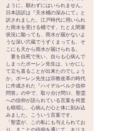
ように、願わずにはいられません。
日本語訳は『天水桶の深みにて』と
訳されました。江戸時代に用いられ
た雨水を受ける桶です。たとえ閉塞
状況に陥っても、雨水が届かないよ
うな深い穴蔵でうずくまっても、そ
こにも天から雨水が届けられる。
　妻を自死で失い、自らも心病んで
しまったボーレン先生は、いかにし
て立ち直ることが出来たのでしょう
か。ボーレン先生は宗教改革の時代
に作成された『ハイデルベルク信仰
問答』の中で、取り分け問53、聖霊
への信仰が語られている言葉を何度
も暗唱し、心病んだ心と体に刻み込
みました。こういう言葉です。
「聖霊が、この私にも与えられてお
り、まことの信仰を通じて、キリス