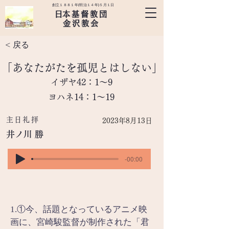
創立１８８１年(明治１４年)５月１日
​日本基督教団
金沢教会
< 戻る
「あなたがたを孤児とはしない」
イザヤ42：1～9
ヨハネ14：1～19
主日礼拝
2023年8月13日
井ノ川 勝
-00:00
1.①今、話題となっているアニメ映
画に、宮崎駿監督が制作された「君