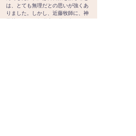
は、とても無理だとの思いが強くあ
りました。しかし、近藤牧師に、神
学校に行き、伝道者の道を進みます
と答えたのは、神の導きとしか言え
ません。近藤先生は驚きのあまり、
ご飯茶碗を床に落としました。驚い
たというよりは、神が生きて働かれ
たのだと畏れを感じたのだと思いま
す。
　私の伝道者としての原点も、モー
セの召命の出来事と重なり合いま
す。
「ああ、主よ。私は雄弁ではありま
せん。私は本当に口の重い者、舌の
重い者です。ああ、主よ、どうか他
の人をお遣わしください」。
しかし、神は答えられます。
「誰が人に口を与えたのか。主なる