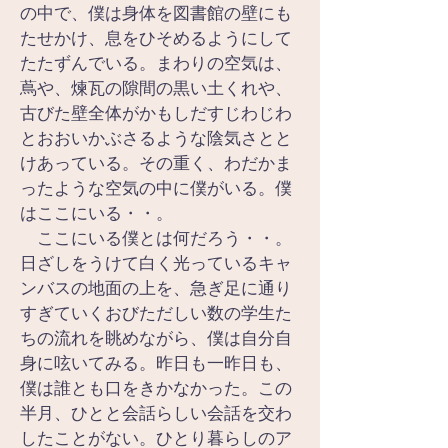
の中で、僕は身体を図書館の壁にも
たせかけ、息をひそめるようにして
たたずんでいる。まわりの空気は、
蔦や、煉瓦の隙間の黒い土くれや、
古びた壁全体がかもしだすじわじわ
とおおいかぶさるような陰気さとと
けあっている。その重く、わだかま
ったような空気の中に僕がいる。僕
はここにいる・・。
　ここにいる僕とは何だろう・・。
日ざしをうけて白く光っているキャ
ンバスの地面の上を、急ぎ足に通り
すぎていくおびただしい数の学生た
ちの流れを眺めながら、僕は自分自
身に呟いてみる。昨日も一昨日も、
僕は誰とも口をきかなかった。この
半月、ひとと会話らしい会話を交わ
したことがない。ひとり暮らしのア