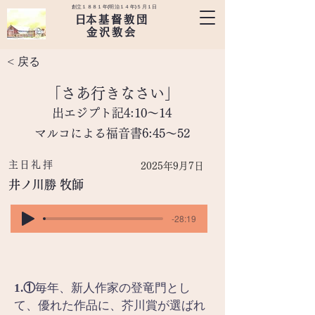
創立１８８１年(明治１４年)５月１日
​日本基督教団
金沢教会
< 戻る
「さあ行きなさい」
出エジプト記4:10～14
マルコによる福音書6:45～52
主日礼拝
2025年9月7日
井ノ川勝 牧師
-28:19
1.①
毎年、新人作家の登竜門とし
て、優れた作品に、芥川賞が選ばれ