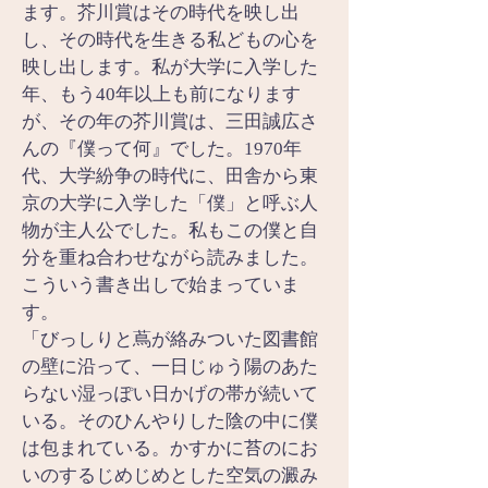
ます。芥川賞はその時代を映し出
し、その時代を生きる私どもの心を
映し出します。私が大学に入学した
年、もう40年以上も前になります
が、その年の芥川賞は、三田誠広さ
んの『僕って何』でした。1970年
代、大学紛争の時代に、田舎から東
京の大学に入学した「僕」と呼ぶ人
物が主人公でした。私もこの僕と自
分を重ね合わせながら読みました。
こういう書き出しで始まっていま
す。
「びっしりと蔦が絡みついた図書館
の壁に沿って、一日じゅう陽のあた
らない湿っぽい日かげの帯が続いて
いる。そのひんやりした陰の中に僕
は包まれている。かすかに苔のにお
いのするじめじめとした空気の澱み