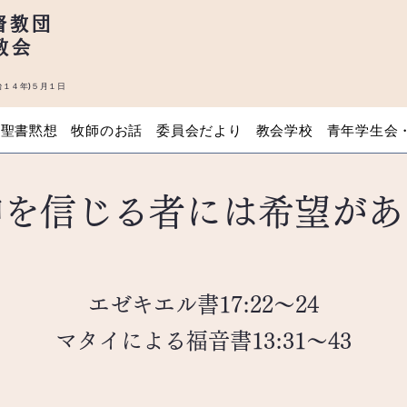
督教団
教会
１４年)５月１日
聖書黙想
牧師のお話
委員会だより
教会学校
青年学生会
神を信じる者には希望があ
エゼキエル書17:22～24
マタイによる福音書13:31～43