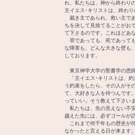
れ、私たちは、神から終わり
主イエス･キリストは、終わ
　裁き主であられ、救い主で
ちを決して見捨てることがお
て下さるのです。これほどあ
　罪であっても、死であって
な障害も、どんな大きな壁も
しております。
　東京神学大学の聖書学の恩
　「主イエス･キリストは、
う約束をしたら、その人がそ
て、大好きな人を待つんです
っていい」そう教えて下さい
　私たちは、先の見えない不
越えた先には、必ずゴールが
　これまで何千年もの歴史が
なかったと言える日が来ます