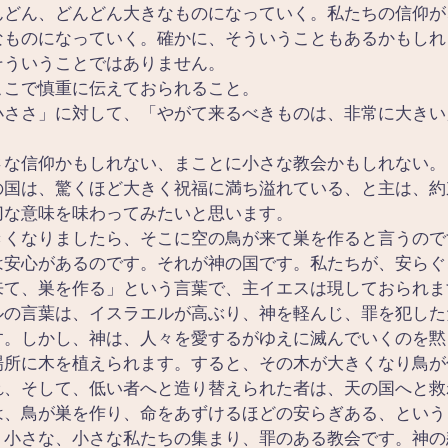
んどん、どんどん大きなものになっていく。私たちの信仰が
なものになっていく。確かに、そういうこともあるかもしれ
そういうことではありません。
ここで慎重に伝えておられること。
小ささ」に対して、「やがて来るべきものは、非常に大きい
さな信仰かもしれない、まことに小さな教会かもしれない。
の国は、驚くほど大きく祝福に満ち溢れている、と主は、約
切な意味を味わってみたいと思います。
きくなりましたら、そこに空の鳥が来て巣を作ると言うので
は安心があるのです。それが神の国です。私たちが、安らぐ
来て、巣を作る」という言葉で、主イエスは現しておられま
ルの言葉は、イスラエルが高ぶり、神を軽んじ、罪を犯した
す。しかし、神は、人々を愛するがゆえに滅んでいくのを黙
場所に木を植えられます。すると、その木が大きくなり鳥が
れ、そして、低い者へと造り替えられた者は、天の国へと救
は、鳥が巣を作り、命をあずけるほどの安らぎある、という
、小さな、小さな私たちの集まり、罪のある教会です。神の