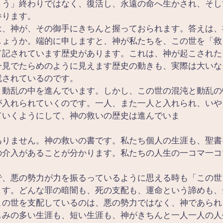
まう」終わりではなく、復活し、永遠の命へ生かされ、そし
参ります。
は、神が、その御手にきちんと握っておられます。答えは、
しょうか。端的に申しますと、神が私たちを、この世を「救
て記されています歴史があります。これは、神が起こされた
一見でたらめのように見えます歴史の動きも、実際は大いな
就されているのです。
と動乱の中を進んでいます。しかし、この世の混沌と動乱の
が入れられていくのです。一人、また一人と入れられ、いや
ていくようにして、神の救いの歴史は進んでいま
　　　　　　　　　　　　　　　　　　
ありません。神の救いの書です。私たち個人の生涯も、聖書
の介入があることが分かります。私たちの人生の一コマ一コ
で、悪の勢力が力を振るっているように思える時も「この世
ます。どんな罪の暗闇も、死の支配も、運命という諦めも、
この世を支配しているのは、悪の勢力ではなく、神であられ
しみの多い生涯も、短い生涯も、神がきちんと一人一人の人