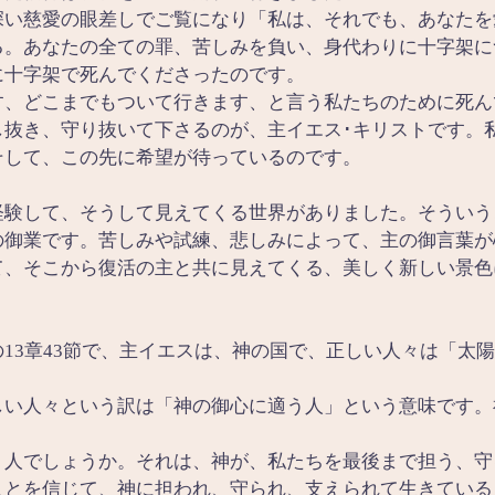
深い慈愛の眼差しでご覧になり「私は、それでも、あなたを
る。あなたの全ての罪、苦しみを負い、身代わりに十字架に
に十字架で死んでくださったのです。
す、どこまでもついて行きます、と言う私たちのために死ん
し抜き、守り抜いて下さるのが、主イエス･キリストです。
そして、この先に希望が待っているのです。
経験して、そうして見えてくる世界がありました。そういう
の御業です。苦しみや試練、悲しみによって、主の御言葉が
て、そこから復活の主と共に見えてくる、美しく新しい景色
13章43節で、主イエスは、神の国で、正しい人々は「太
しい人々という訳は「神の御心に適う人」という意味です。
う人でしょうか。それは、神が、私たちを最後まで担う、守
ことを信じて、神に担われ、守られ、支えられて生きている