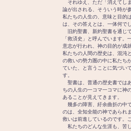
　それゆえ、ただ「消えてし
論が出される、そういう時が
私たちの人生の、意味と目的
は、その答えとは、一体何で
　旧約聖書、新約聖書を通じ
「救済史」と呼んでいます。
意志が行われ、神の目的が成
私たちの人間の歴史は、混沌
の救いの勢力圏の中に私たち
ていた、と言うことに気づい
す。　　　　　　　　　　　
　聖書は、普通の歴史書では
ちの人生の一コマ一コマに神
あることが見えてきます。
　幾多の障害、紆余曲折の中
のは、全知全能の神であられ
救いは前進しているのです。
　私たちのどんな生涯も、苦