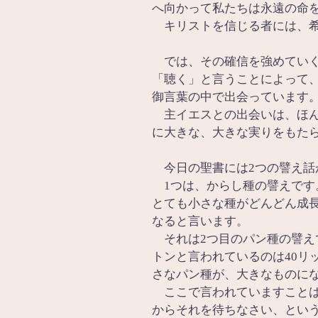
へ向かって私たちは永遠の命
　キリストを信じる者には、
　では、その確信を強めてい
「聴く」と言うことによって
御言葉の中で出会っています
　主イエスとの出会いは、ほ
に大きな、大きな実りをもた
　今日の聖書には2つの譬え話
　1つは、からし種の譬えで
とても小さな種がどんどん成
なると言います。
　それは2つ目のパン種の譬え
トンと言われているのは40リ
さなパン種が、大きなものに
　ここで言われていますこと
からそれを待ちなさい、とい