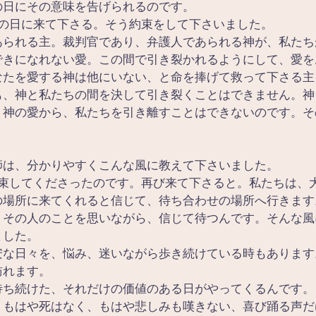
の日にその意味を告げられるのです。
りの日に来て下さる。そう約束をして下さいました。
あられる主。裁判官であり、弁護人であられる神が、私たち
できになれない愛。この間で引き裂かれるようにして、愛を
なたを愛する神は他にいない、と命を捧げて救って下さる主
も、神と私たちの間を決して引き裂くことはできません。神
、神の愛から、私たちを引き離すことはできないのです。そ
師は、分かりやすくこんな風に教えて下さいました。
約束してくださったのです。再び来て下さると。私たちは、
の場所に来てくれると信じて、待ち合わせの場所へ行きます
。その人のことを思いながら、信じて待つんです。そんな風
ました。
安な日々を、悩み、迷いながら歩き続けている時もあります
訪れます。
待ち続けた、それだけの価値のある日がやってくるんです。
。もはや死はなく、もはや悲しみも嘆きない、喜び踊る声だ