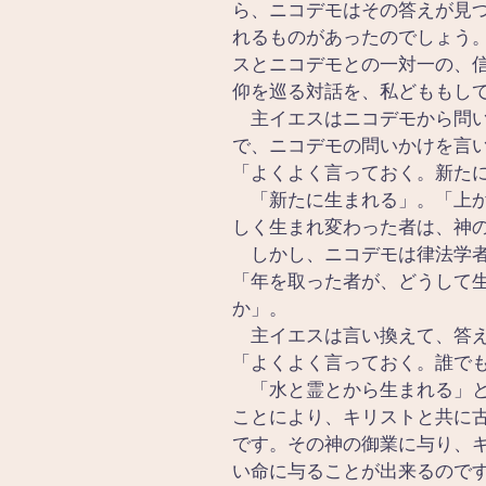
ら、ニコデモはその答えが見
れるものがあったのでしょう
スとニコデモとの一対一の、
仰を巡る対話を、私どももし
　主イエスはニコデモから問
で、ニコデモの問いかけを言
「よくよく言っておく。新た
　「新たに生まれる」。「上
しく生まれ変わった者は、神
　しかし、ニコデモは律法学
「年を取った者が、どうして
か」。
　主イエスは言い換えて、答
「よくよく言っておく。誰で
　「水と霊とから生まれる」
ことにより、キリストと共に
です。その神の御業に与り、
い命に与ることが出来るので