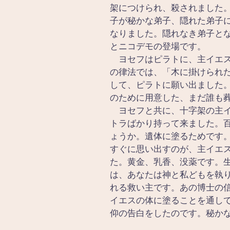
架につけられ、殺されました
子が秘かな弟子、隠れた弟子
なりました。隠れなき弟子と
とニコデモの登場です。
　ヨセフはピラトに、主イエ
の律法では、「木に掛けられ
して、ピラトに願い出ました
のために用意した、まだ誰も
　ヨセフと共に、十字架の主
トラばかり持って来ました。百
ょうか。遺体に塗るためです
すぐに思い出すのが、主イエ
た。黄金、乳香、没薬です。
は、あなたは神と私どもを執
れる救い主です。あの博士の
イエスの体に塗ることを通し
仰の告白をしたのです。秘か