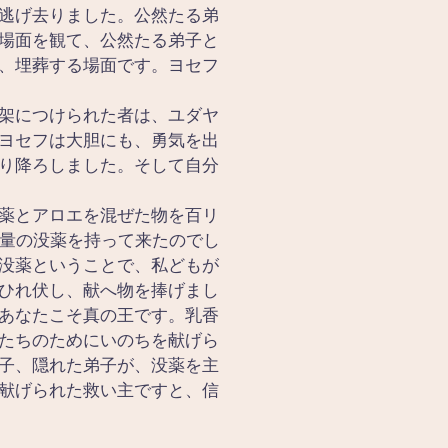
逃げ去りました。公然たる弟
場面を観て、公然たる弟子と
、埋葬する場面です。ヨセフ
架につけられた者は、ユダヤ
ヨセフは大胆にも、勇気を出
り降ろしました。そして自分
薬とアロエを混ぜた物を百リ
の量の没薬を持って来たのでし
没薬ということで、私どもが
ひれ伏し、献へ物を捧げまし
あなたこそ真の王です。乳香
たちのためにいのちを献げら
子、隠れた弟子が、没薬を主
献げられた救い主ですと、信