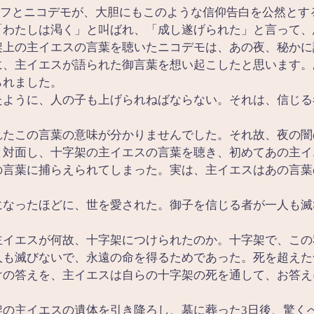
フとニコデモが、大胆にもこのような信仰告白を公然とす
「わたしは渇く」と叫ばれ、「成し遂げられた」と言って、
架上の主イエスの言葉を聴いたニコデモは、あの夜、秘かに
に、主イエスが語られた御言葉を想い起こしたと思います。
られました。
たように、人の子も上げられねばならない。それは、信じる
れたこの言葉の意味が分かりませんでした。それ故、夜の闇
と対面し、十字架の主イエスの言葉を聴き、初めてあの主イ
の言葉に捕らえられてしまった。実は、主イエスはあの言葉
になったほどに、世を愛された。御子を信じる者が一人も滅
主イエスが何故、十字架につけられたのか。十字架で、この
人も滅びないで、永遠の命を得るためであった。死を超えた
けの答えを、主イエスは自らの十字架の死を通して、お答え
架の主イエスの遺体を引き降ろし、墓に葬った3日後、驚く