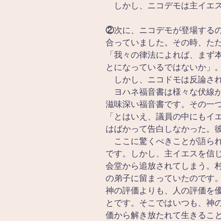
　しかし、ニコデモは主イエ
②
次に、ニコデモが登場するの
合っていました。その時、た
「我々の律法によれば、まず
とになっているではないか」
　しかし、ニコドモは反論さ
　ヨハネ福音書は様々な伏線
滋味深い福音書です。その一つ
「とはいえ、議員の中にもイ
はばかって告白しなかった。
　ここに驚くべきことが語ら
です。しかし、主イエスを信
会堂から追放されてしまう。
の弟子に留まっていたのです
神の評価よりも、人の評価を
とです。そこではいつも、神
価から解き放たれて生きるこ