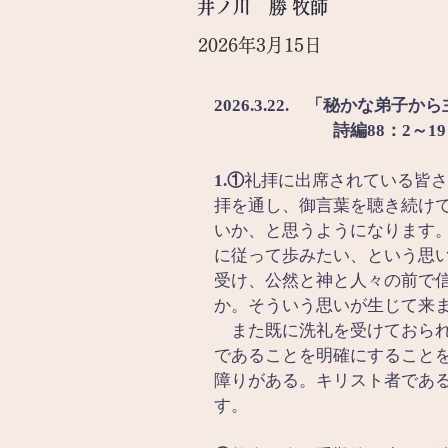
井ノ川 勝 牧師
2026年3月15日
2026.3.22.　「秘かな弟子
詩編88：2～1
1.①
礼拝に出席されている皆さ
拝を通し、御言葉を聴き続け
いか、と思うようになります
に従って歩みたい、という思
受け、公然と神と人々の前で
か。そういう思いが生じて来
　また既に洗礼を受けておら
であることを明確にすること
障りがある。キリスト者であ
す。