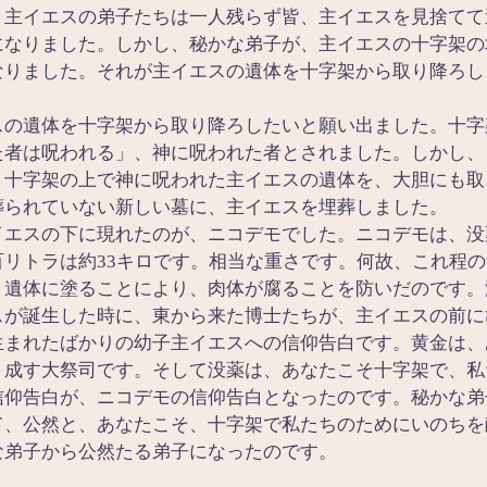
。主イエスの弟子たちは一人残らず皆、主イエスを見捨てて
になりました。しかし、秘かな弟子が、主イエスの十字架の
なりました。それが主イエスの遺体を十字架から取り降ろし
スの遺体を十字架から取り降ろしたいと願い出ました。十字
た者は呪われる」、神に呪われた者とされました。しかし、
。十字架の上で神に呪われた主イエスの遺体を、大胆にも取
葬られていない新しい墓に、主イエスを埋葬しました。
イエスの下に現れたのが、ニコデモでした。ニコデモは、没
リトラは約33キロです。相当な重さです。何故、これ程
。遺体に塗ることにより、肉体が腐ることを防いだのです。
スが誕生した時に、東から来た博士たちが、主イエスの前に
生まれたばかりの幼子主イエスへの信仰告白です。黄金は、
り成す大祭司です。そして没薬は、あなたこそ十字架で、私
信仰告白が、ニコデモの信仰告白となったのです。秘かな弟
て、公然と、あなたこそ、十字架で私たちのためにいのちを
な弟子から公然たる弟子になったのです。