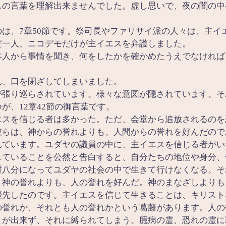
スの言葉を理解出来ませんでした。虚し思いで、夜の闇の中
は、7章50節です。祭司長やファリサイ派の人々は、主イ
だ一人、ニコデモだけが主イエスを弁護しました。
本人から事情を聞き、何をしたかを確かめたうえでなければ
。
れ、口を閉ざしてしまいました。
が張り巡らされています。様々な意図が隠されています。そ
が、12章42節の御言葉です。
エスを信じる者は多かった。ただ、会堂から追放されるのを
彼らは、神からの誉れよりも、人間からの誉れを好んだので
れています。ユダヤの議員の中に、主イエスを信じる者がい
じていることを公然と告白すると、自分たちの地位や身分、
村八分になってユダヤの社会の中で生きて行けなくなる。そ
。神の誉れよりも、人の誉れを好んだ。神のまなざしよりも
優先したのです。主イエスを信じて生きることは、キリスト
の誉れか、それとも人の誉れかという葛藤があります。人の
とが出来ず、それに縛られてしまう。臆病の霊、恐れの霊に