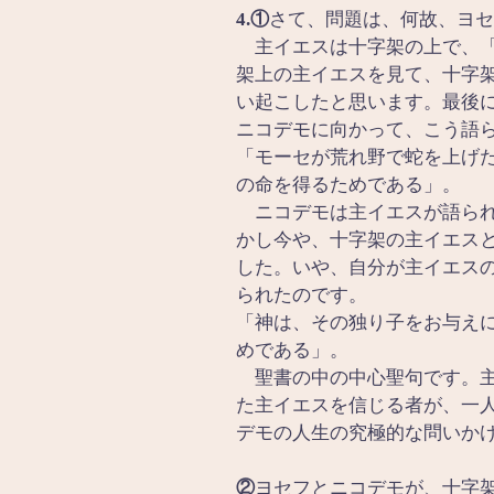
4.①
さて、問題は、何故、ヨセ
　主イエスは十字架の上で、
架上の主イエスを見て、十字
い起こしたと思います。最後
ニコデモに向かって、こう語
「モーセが荒れ野で蛇を上げ
の命を得るためである」。
　ニコデモは主イエスが語ら
かし今や、十字架の主イエス
した。いや、自分が主イエス
られたのです。
「神は、その独り子をお与え
めである」。
　聖書の中の中心聖句です。
た主イエスを信じる者が、一
デモの人生の究極的な問いか
②
ヨセフとニコデモが、十字