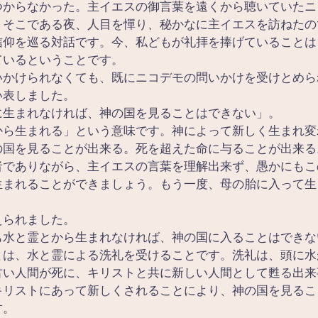
つからなかった。主イエスの御言葉を遠くから聴いていたニ
。そこである夜、人目を憚り、秘かなに主イエスを訪ねたの
信仰を巡る対話です。今、私どもが礼拝を捧げていることは
ているということです。
いかけられなくても、既にニコデモの問いかけを受けとめら
い表しました。
に生まれなければ、神の国を見ることはできない」。
から生まれる」という意味です。神によって新しく生まれ変
の国を見ることが出来る。死を超えた命に与ることが出来る
者でありながら、主イエスの言葉を理解出来ず、愚かにもこ
生まれることができましょう。もう一度、母の胎に入って生
えられました。
も水と霊とから生まれなければ、神の国に入ることはできな
とは、水と霊による洗礼を受けることです。洗礼は、頭に水
古い人間が死に、キリストと共に新しい人間として甦る出来
キリストにあって新しくされることにより、神の国を見るこ
す。