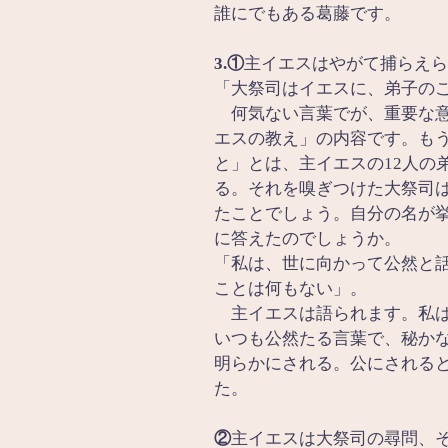
誰にでもある葛藤です。
3.①
主イエスはやがて捕らえら
「大祭司はイエスに、弟子の
　何気ない言葉でが、重要な
エスの教え」の内容です。も
と」とは、主イエスの12人の
る。それを嗅ぎつけた大祭司
たことでしょう。自分の名が
に答えたのでしょうか。
「私は、世に向かって公然と
ことは何もない」。
　主イエスは語られます。私
いつも公然たる言葉で、秘か
明らかにされる。公にされる
た。
②
主イエスは大祭司の尋問、