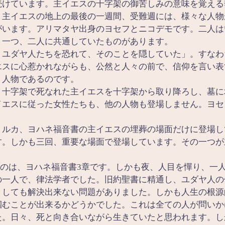
続けています。主イエスの十字架の御苦しみの意味を覚える
。主イエスの地上の最後の一週間、受難週には、様々な人物
がいます。アリマタヤ出身のヨセフとニコデモです。二人は
う一つ、二人に共通していたものがあります。
、ユダヤ人たちを恐れて、そのことを隠していた」。すなわ
エスに心惹かれながらも、公然と人々の前で、信仰を言い表
く人物であるのです。
、十字架で死なれた主イエスを十字架から取り降ろし、墓に
イエスに従った女性たちも、他の人物も登場しません。ヨセ
、ルカ、ヨハネ福音書の主イエスの埋葬の場面だけに登場し
す。しかも三回、重要な場面で登場しています。その一つが
のは、ヨハネ福音書3章です。しかも夜、人目を憚り、一
の一人で、律法学者でした。旧約聖書に精通し、ユダヤ人の
うしても解決出来ない問題がありました。しかも人生の根源
掴むことが出来るかどうかでした。これは全ての人が問いか
た。日々、死と向き合いながら生きていたと思われます。し