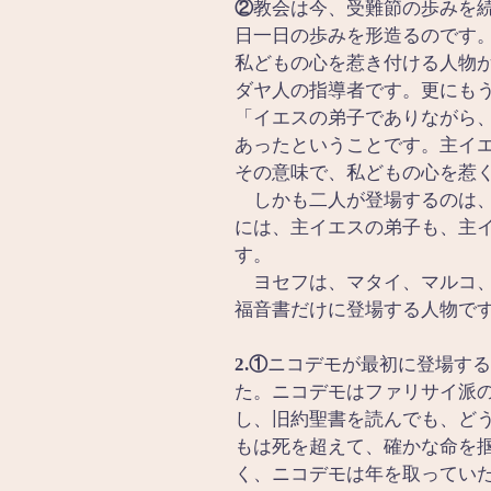
②
教会は今、受難節の歩みを
日一日の歩みを形造るのです
私どもの心を惹き付ける人物
ダヤ人の指導者です。更にも
「イエスの弟子でありながら
あったということです。主イ
その意味で、私どもの心を惹
　しかも二人が登場するのは
には、主イエスの弟子も、主
す。
　ヨセフは、マタイ、マルコ
福音書だけに登場する人物で
2.①
ニコデモが最初に登場する
た。ニコデモはファリサイ派
し、旧約聖書を読んでも、ど
もは死を超えて、確かな命を
く、ニコデモは年を取ってい