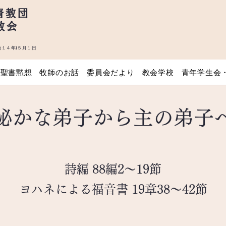
督教団
教会
１４年)５月１日
聖書黙想
牧師のお話
委員会だより
教会学校
青年学生会
秘かな弟子から主の弟子
詩編 88編2～19節
ヨハネによる福音書 19章38～42節