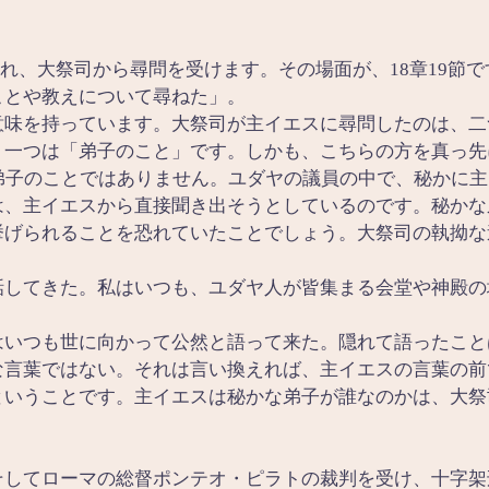
れ、大祭司から尋問を受けます。その場面が、18章19節
ことや教えについて尋ねた」。
意味を持っています。大祭司が主イエスに尋問したのは、二
う一つは「弟子のこと」です。しかも、こちらの方を真っ先
弟子のことではありません。ユダヤの議員の中で、秘かに
は、主イエスから直接聞き出そうとしているのです。秘かな
挙げられることを恐れていたことでしょう。大祭司の執拗な
話してきた。私はいつも、ユダヤ人が皆集まる会堂や神殿の
はいつも世に向かって公然と語って来た。隠れて語ったこと
な言葉ではない。それは言い換えれば、主イエスの言葉の前
ということです。主イエスは秘かな弟子が誰なのかは、大祭
そしてローマの総督ポンテオ・ピラトの裁判を受け、十字架