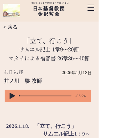
創立１８８１年(明治１４年)５月１日
​日本基督教団
金沢教会
< 戻る
「立て、行こう」
サムエル記上 1章9～20節
マタイによる福音書 26章36～46節
主日礼拝
2026年1月18日
井ノ川 勝 牧師
-35:24
2026.1.18.　「立て、行こう」
サムエル記上1：9～