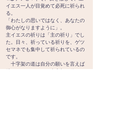
イエス一人が目覚めて必死に祈られ
る。
「わたしの思いではなく、あなたの
御心がなりますように」。
主イエスの祈りは「主の祈り」でし
た。日々、祈っている祈りを、ゲツ
セマネでも集中して祈られているの
です。
　十字架の道は自分の願いを言えば
避けたい。しかし、十字架の道こそ
主の救いの道であり、主の御心であ
るのなら、わたしは主の御心に全て
を委ねる。主の御手に全てを委ね
る。
　主イエスは祈りの途中、三度、弟
子たちが目を覚まして、共に祈って
いるかどうか見に行かれました。し
かし、三度とも、眠っていました。