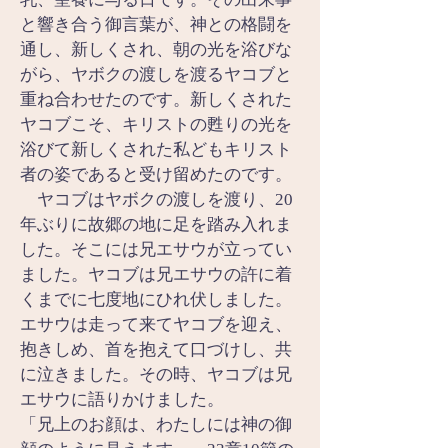
と響き合う御言葉が、神との格闘を
通し、新しくされ、朝の光を浴びな
がら、ヤボクの渡しを渡るヤコブと
重ね合わせたのです。新しくされた
ヤコブこそ、キリストの甦りの光を
浴びて新しくされた私どもキリスト
者の姿であると受け留めたのです。
　ヤコブはヤボクの渡しを渡り、20
年ぶりに故郷の地に足を踏み入れま
した。そこには兄エサウが立ってい
ました。ヤコブは兄エサウの許に着
くまでに七度地にひれ伏しました。
エサウは走って来てヤコブを迎え、
抱きしめ、首を抱えて口づけし、共
に泣きました。その時、ヤコブは兄
エサウに語りかけました。
「兄上のお顔は、わたしには神の御