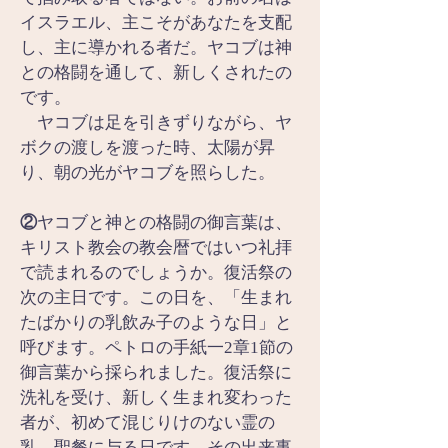
イスラエル、主こそがあなたを支配
し、主に導かれる者だ。ヤコブは神
との格闘を通して、新しくされたの
です。
　ヤコブは足を引きずりながら、ヤ
ボクの渡しを渡った時、太陽が昇
り、朝の光がヤコブを照らした。
②
ヤコブと神との格闘の御言葉は、
キリスト教会の教会暦ではいつ礼拝
で読まれるのでしょうか。復活祭の
次の主日です。この日を、「生まれ
たばかりの乳飲み子のような日」と
呼びます。ペトロの手紙一2章1節の
御言葉から採られました。復活祭に
洗礼を受け、新しく生まれ変わった
者が、初めて混じりけのない霊の
乳、聖餐に与る日です。その出来事