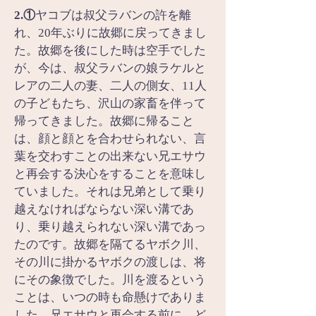
2.①
ヤコブは叔父ラバンの許を離
れ、20年ぶりに故郷に戻ってきまし
た。故郷を後にした時は空手でした
が、今は、叔父ラバンの娘ラケルと
レアの二人の妻、二人の側女、11人
の子どもたち、沢山の家畜を伴って
帰ってきました。故郷に帰ること
は、顔と顔とを合わせられない、言
葉を交わすことの出来ない兄エサウ
と再会する決心をすることを意味し
ていました。それは兄弟として乗り
越えなければならない深い溝であ
り、乗り越えられない深い溝であっ
たのです。故郷を隔てるヤボク川、
その川に掛かるヤボクの渡しは、将
にその象徴でした。川を渡るという
ことは、いつの時も命懸けでありま
した。兄エサウと再会する前に、ど