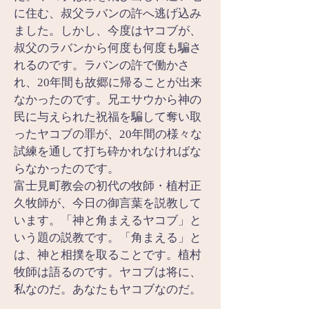
に住む、叔父ラバンの許へ逃げ込み
ました。しかし、今度はヤコブが、
叔父のラバンから何度も何度も騙さ
れるのです。ラバンの許で働かさ
れ、20年間も故郷に帰ることが出来
なかったのです。兄エサウから神の
民に与えられた祝福を騙して奪い取
ったヤコブの罪が、20年間の様々な
試練を通して打ち砕かれなければな
らなかったのです。
富士見町教会の初代の牧師・植村正
久牧師が、今日の御言葉を説教して
います。「神と角まえるヤコブ」と
いう題の説教です。「角まえる」と
は、神と相撲を取ることです。植村
牧師は語るのです。ヤコブは将に、
私なのだ。あなたもヤコブなのだ。