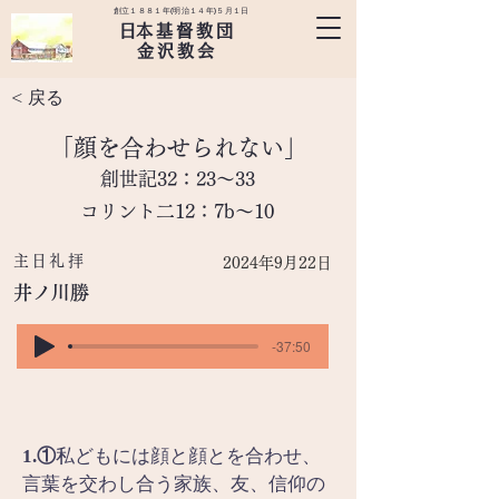
創立１８８１年(明治１４年)５月１日
​日本基督教団
金沢教会
< 戻る
「顔を合わせられない」
創世記32：23～33
コリント二12：7b～10
主日礼拝
2024年9月22日
井ノ川勝
-37:50
1.①
私どもには顔と顔とを合わせ、
言葉を交わし合う家族、友、信仰の