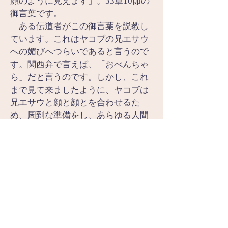
顔のように見えます」。33章10節の
御言葉です。
　ある伝道者がこの御言葉を説教し
ています。これはヤコブの兄エサウ
への媚びへつらいであると言うので
す。関西弁で言えば、「おべんちゃ
ら」だと言うのです。しかし、これ
まで見て来ましたように、ヤコブは
兄エサウと顔と顔とを合わせるた
め、周到な準備をし、あらゆる人間
的な手立てを尽くして来ました。し
かし、それだけでは兄エサウと顔と
顔とを合わせる恐れを取り除けなか
ったのです。だからどうしての神と
顔と顔とを合わせて格闘することが
必要だったのです。兄エサウの顔
に、神の顔を見る。神の顔を顔と顔
とを合わせて格闘することなくし