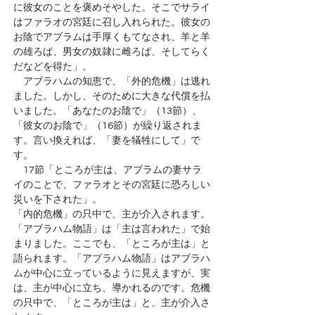
に彼女のことを褒めそやした。そこでサライ
はファラオの宮廷に召し入れられた。彼女の
お陰でアブラムは手厚くもてなされ、羊と羊
の雄ろば、男女の奴隷に雌ろば、そしてらく
だなどを得た」。
　アブラハムの知恵で、「外的危機」は逃れ
ました。しかし、そのために大きな代償を払
いました。「あなたのお陰で」（13節）、
「彼女のお陰で」（16節）が繰り返されま
す。言い換えれば、「妻を犠牲にして」で
す。
　17節「ところが主は、アブラムの妻サラ
イのことで、ファラオとその宮廷に恐ろしい
災いを下された」。
「内的危機」の只中で、主が介入されます。
「アブラハム物語」は「主は言われた」で始
まりました。ここでも、「ところが主は」と
語られます。「アブラハム物語」はアブラハ
ムが中心に立っているように見えますが、実
は、主が中心に立ち、導かれるのです。危機
の只中で、「ところが主は」と、主が介入さ