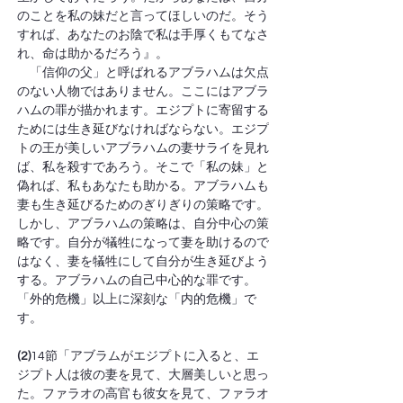
のことを私の妹だと言ってほしいのだ。そう
すれば、あなたのお陰で私は手厚くもてなさ
れ、命は助かるだろう』。
　「信仰の父」と呼ばれるアブラハムは欠点
のない人物ではありません。ここにはアブラ
ハムの罪が描かれます。エジプトに寄留する
ためには生き延びなければならない。エジプ
トの王が美しいアブラハムの妻サライを見れ
ば、私を殺すであろう。そこで「私の妹」と
偽れば、私もあなたも助かる。アブラハムも
妻も生き延びるためのぎりぎりの策略です。
しかし、アブラハムの策略は、自分中心の策
略です。自分が犠牲になって妻を助けるので
はなく、妻を犠牲にして自分が生き延びよう
する。アブラハムの自己中心的な罪です。
「外的危機」以上に深刻な「内的危機」で
す。
(2)
14節「アブラムがエジプトに入ると、エ
ジプト人は彼の妻を見て、大層美しいと思っ
た。ファラオの高官も彼女を見て、ファラオ