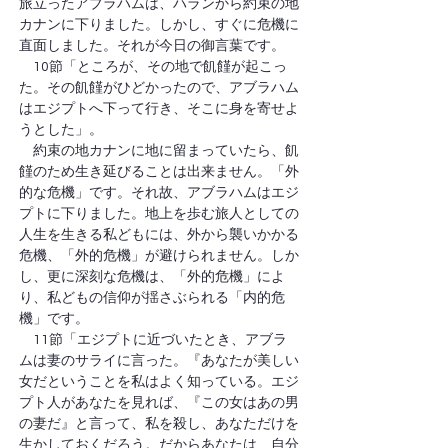
旅立ったアブラハムは、ハランから約束の地
カナンに下りました。しかし、すぐに危機に
直面しました。それが今日の御言葉です。
　10節「ところが、その地で飢饉が起こっ
た。その飢饉がひどかったので、アブラハム
はエジプトへ下って行き、そこに身を寄せよ
うとした」。
　約束の地カナンに地に留まっていたら、飢
饉のため生き延びることは出来ません。「外
的な危機」です。それ故、アブラハムはエジ
プトに下りました。地上を歩む旅人としての
人生を生きる私どもには、外から襲いかかる
危機、「外的危機」が避けられません。しか
し、更に深刻な危機は、「外的危機」によ
り、私どもの信仰が揺さぶられる「内的危
機」です。
　11節「エジプトに近づいたとき、アブラ
ムは妻のサライに言った。『あなたが美しい
女だということを私はよく知っている。エジ
プト人があなたを見れば、『この女はあの男
の妻だ』と言って、私を殺し、あなただけを
生かしておくだろう。だからあなたは、自分