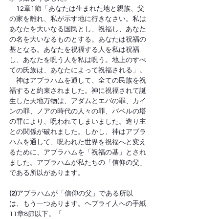
　12章1節「あなたは生まれた地と親族、父
の家を離れ、私が示す地に行きなさい。私は
あなたを大いなる国民とし、祝福し、あなた
の名を大いなるものとする。あなたは祝福の
基となる。あなたを祝福する人を私は祝福
し、あなたを呪う人を私は呪う。地上のすべ
ての氏族は、あなたによって祝福される」。
　神はアブラハムを通して、全ての民族を祝
福すると約束されました。神に祝福されて誕
生した天地万物は、アダムとエバの罪、カイ
ンの罪、ノアの時代の人々の罪、バベルの塔
の罪により、呪われてしまいました。造り主
との関係が破れました。しかし、神はアブラ
ハムを通して、呪われた世界を祝福へと変え
るために、アブラハムを「祝福の基」とされ
ました。アブラハムが私たちの「信仰の父」
である所以があります。
(2)
アブラハムが「信仰の父」である所以
は、もう一つあります。ヘブライ人への手紙
11章8節以下。「