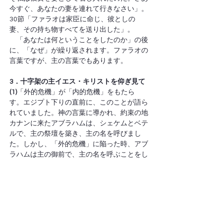
今すぐ、あなたの妻を連れて行きなさい」。
30節「ファラオは家臣に命じ、彼としの
妻、その持ち物すべてを送り出した」。
　「あなたは何ということをしたのか」の後
に、「なぜ」が繰り返されます。ファラオの
言葉ですが、主の言葉でもあります。
3．十字架の主イエス・キリストを仰ぎ見て
(1)
「外的危機」が「内的危機」をもたら
す。エジプト下りの直前に、このことが語ら
れていました。神の言葉に導かれ、約束の地
カナンに来たアブラハムは、シェケムとベテ
ルで、主の祭壇を築き、主の名を呼びまし
た。しかし、「外的危機」に陥った時、アブ
ラハムは主の御前で、主の名を呼ぶことをし
ていません。主の御心ではなく、自分の知恵
で危機を乗り越えようとしました。その結
果、妻を犠牲にし、自らが生き延びる道を選
びました。そこにアブラハムの「内的危機」
がありました。主に召され、主の御言葉に導
かれたアブラハムは、主の御言葉に聴き、主