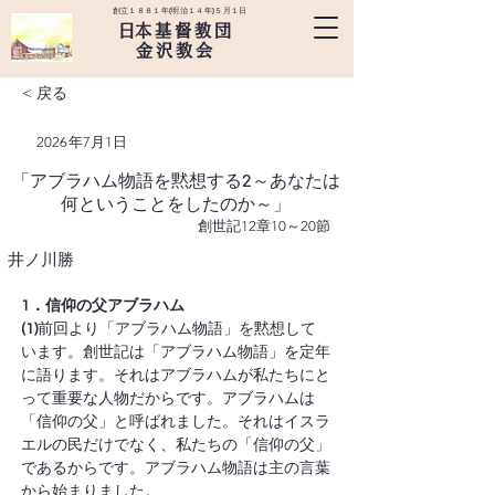
創立１８８１年(明治１４年)５月１日
​日本基督教団
金沢教会
< 戻る
2026年7月1日
「アブラハム物語を黙想する2～あなたは
何ということをしたのか～」
創世記12章10～20節
井ノ川勝
1．信仰の父アブラハム
(1)
前回より「アブラハム物語」を黙想して
います。創世記は「アブラハム物語」を定年
に語ります。それはアブラハムが私たちにと
って重要な人物だからです。アブラハムは
「信仰の父」と呼ばれました。それはイスラ
エルの民だけでなく、私たちの「信仰の父」
であるからです。アブラハム物語は主の言葉
から始まりました。