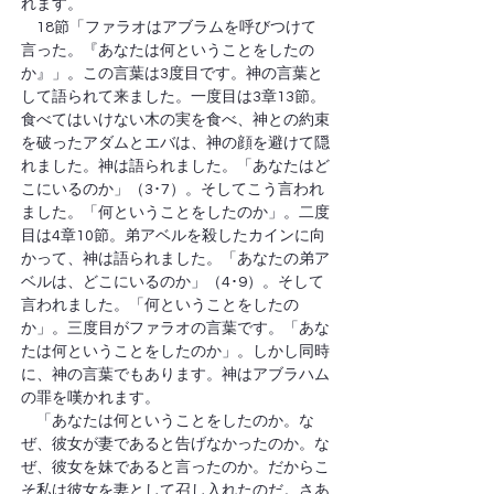
れます。
　18節「ファラオはアブラムを呼びつけて
言った。『あなたは何ということをしたの
か』」。この言葉は3度目です。神の言葉と
して語られて来ました。一度目は3章13節。
食べてはいけない木の実を食べ、神との約束
を破ったアダムとエバは、神の顔を避けて隠
れました。神は語られました。「あなたはど
こにいるのか」（3･7）。そしてこう言われ
ました。「何ということをしたのか」。二度
目は4章10節。弟アベルを殺したカインに向
かって、神は語られました。「あなたの弟ア
ベルは、どこにいるのか」（4･9）。そして
言われました。「何ということをしたの
か」。三度目がファラオの言葉です。「あな
たは何ということをしたのか」。しかし同時
に、神の言葉でもあります。神はアブラハム
の罪を嘆かれます。
　「あなたは何ということをしたのか。な
ぜ、彼女が妻であると告げなかったのか。な
ぜ、彼女を妹であると言ったのか。だからこ
そ私は彼女を妻として召し入れたのだ。さあ