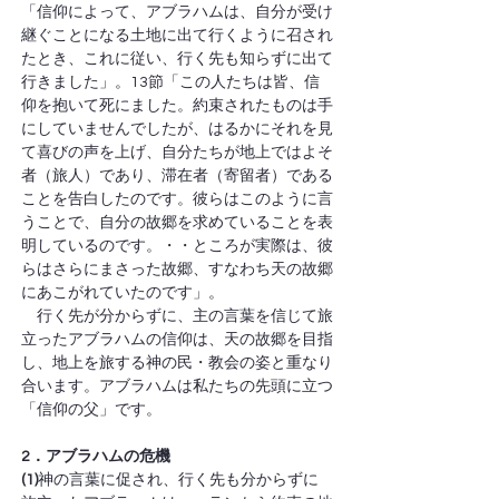
「信仰によって、アブラハムは、自分が受け
継ぐことになる土地に出て行くように召され
たとき、これに従い、行く先も知らずに出て
行きました」。13節「この人たちは皆、信
仰を抱いて死にました。約束されたものは手
にしていませんでしたが、はるかにそれを見
て喜びの声を上げ、自分たちが地上ではよそ
者（旅人）であり、滞在者（寄留者）である
ことを告白したのです。彼らはこのように言
うことで、自分の故郷を求めていることを表
明しているのです。・・ところが実際は、彼
らはさらにまさった故郷、すなわち天の故郷
にあこがれていたのです」。
　行く先が分からずに、主の言葉を信じて旅
立ったアブラハムの信仰は、天の故郷を目指
し、地上を旅する神の民・教会の姿と重なり
合います。アブラハムは私たちの先頭に立つ
「信仰の父」です。
2．アブラハムの危機
(1)
神の言葉に促され、行く先も分からずに