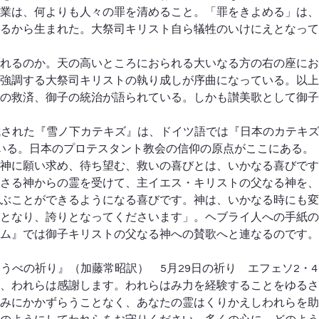
業は、何よりも人々の罪を清めること。「罪をきよめる」は、
るから生まれた。大祭司キリスト自ら犠牲のいけにえとなって
れるのか。天の高いところにおられる大いなる方の右の座にお
強調する大祭司キリストの執り成しが序曲になっている。以上
の救済、御子の統治が語られている。しかも讃美歌として御子
成された『雪ノ下カテキズ』は、ドイツ語では『日本のカテキ
いる。日本のプロテスタント教会の信仰の原点がここにある。
神に願い求め、待ち望む、救いの喜びとは、いかなる喜びです
さる神からの霊を受けて、主イエス・キリストの父なる神を、
ぶことができるようになる喜びです。神は、いかなる時にも変
となり、誇りとなってくださいます」。ヘブライ人への手紙の
ム』では御子キリストの父なる神への賛歌へと連なるのです。
うべの祈り』（加藤常昭訳）　5月29日の祈り　エフェソ2・4
、われらは感謝します。われらはみ力を経験することをゆるさ
みにかかずらうことなく、あなたの霊はくりかえしわれらを助