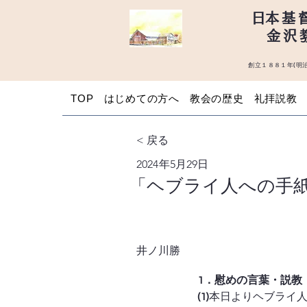
​日本基
金沢
創立１８８１年(明治
TOP
はじめての方へ
教会の歴史
礼拝説教
< 戻る
2024年5月29日
「ヘブライ人への手
井ノ川勝
1．慰めの言葉・説教
(1)
本日よりヘブライ