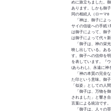
めに旅立ちました。御
あります。しかも御子
同の相続人（ローマ8
　「神は、御子によっ
サイの信徒への手紙1
は御子によって、御子
は御子によって代々新
　「御子は、神の栄光
映し出している。ある
す。御子への信仰を明
を表しています。『ウ
(あらわし)、永遠に
　「神の本質の完全な
た印という意味。御子
「似姿」としての人間
　「御子は、万物を御
されました」と響き合
言葉による統治です。
　「御子は、人々の罪