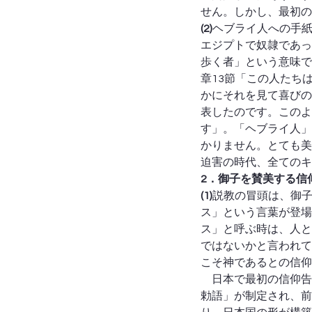
せん。しかし、最初の
(2)
ヘブライ人への手
エジプトで奴隷であっ
歩く者」という意味で
章13節「この人たち
かにそれを見て喜びの
表したのです。このよ
す」。「ヘブライ人」
かりません。とても美
迫害の時代、全てのキ
2．御子を賛美する信
(1)
説教の冒頭は、御
ス」という言葉が登場
ス」と呼ぶ時は、人と
ではないかと言われて
こそ神であるとの信仰
　日本で最初の信仰告
勅語」が制定され、前