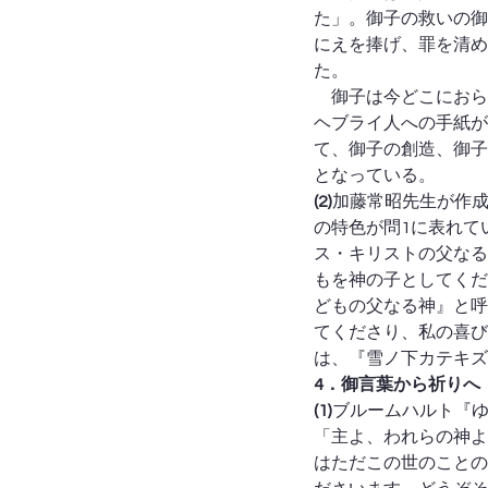
た」。御子の救いの御
にえを捧げ、罪を清め
た。
　御子は今どこにおら
ヘブライ人への手紙が
て、御子の創造、御子
となっている。
(2)
加藤常昭先生が作
の特色が問1に表れて
ス・キリストの父なる
もを神の子としてくだ
どもの父なる神』と呼
てくださり、私の喜び
は、『雪ノ下カテキズ
4．御言葉から祈りへ
(1)
ブルームハルト『ゆ
「主よ、われらの神よ
はただこの世のことの