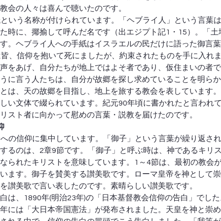
教会の人々は喜んで聴いたのです。
紙という名称が付けられています。「ヘブライ人」という言葉
た時に、揶揄して呼んだ名です（出エジプト記1・15）。「土
す。ヘブライ人への手紙はイスラエルの民だけに語った御言葉
は皆、信仰を抱いて死にましたが、約束されたものを手に入れ
声をあげ、自分たちが地上ではよそ者であり、仮住まいの者で
うに言う人たちは、自分が故郷を探し求めていることを明らか
とは、天の故郷を目指し、地上を旅する教会を表しています。
しい文体で綴られています。紀元90年頃に書かれたと言われ
リスト者に向かって慰めの言葉・説教を届けたのです。
仰
子への信仰に集中しています。「御子」という言葉が繰り返さ
するのは、2章9節です。「御子」と呼ぶ時は、神であるキリ
なられたキリストを意味しています。1～4節は、最初の教会
います。御子を賛美する讃美歌です。ローマ皇帝を神として崇
を讃美歌で言い表したのです。素晴らしい讃美歌です。
白は、1890年(明治23年)の「日本基督教会信仰の告白」でし
年には「大日本帝国憲法」が発布されました。天皇を神と崇め