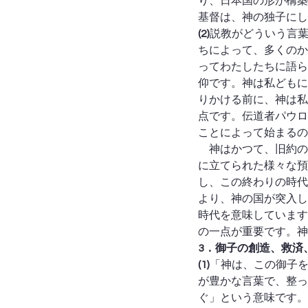
り、日本国の形が構築
基督は、神の独子にし
(2)
説教がどういう言
ちによって、多くのか
ってわたしたちに語ら
仰です。神は私どもに
りかける前に、神は私
点です。伝道者パウロ
ことによって始まるの
　神はかつて、旧約の
に立てられた様々な預
し、この終わりの時代
より、神の国が突入し
時代を意味しています
の一点が重要です。神
3．御子の創造、救済
(1)
「神は、この御子
が豊かな言葉で、整っ
ぐ」という意味です。