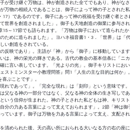
子が受け継ぐ万物は、神が創造された全てでもあり、神がなさ
が万物の相続人であることは、御子によって神の子とされた私
・17）であるのです。御子にあって神の祝福を受け継ぐ者とさ
て世界を創造されました」。御子も天地創造の御業に参与され
章15～17節でも語られます。「万物は御子において造られた
のために造られました」。ヨハネ福音書1・3．「世界」は「
しい創造をされている。
の反映であり」。主語が「神」から「御子」に移動しています
いは、神の栄光の輝きである。古代の教会の基本信条に「ニカ
確に言い表しています。「光よりの光」。御子キリストにおい
ェストミンスター小教理問答』問1「人生の主な目的は何か」
神を喜ぶことです」。
現れであって」。「完全な現れ」は「刻印」という意味です。
は父なる神の一部分ではなく、父なる神の全体の生き写しであ
という信仰が生まれた。神の子とされた私どもは神、キリスト
自分の力ある言葉によって支えておられます」。2節「神は御
っています。御子は万物を力ある言葉によって支え、支配され
を清められた後、天の高い所におられる大いなる方の右の座に