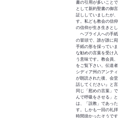
書の引用が多いことで
として新約聖書の御言
証ししていましたが、
す。私ども教会の信仰
の信仰が生き生きとし
　ヘブライ人への手紙
の冒頭で、誰が誰に宛
手紙の形を採っていま
な勧めの言葉を受け入
う意味です。教会員、
をご覧下さい。伝道者
シディア州のアンティ
が朗読された後、会堂
話してください』と言
同じ「慰めの言葉」で
んで呼吸をさせる」と
は、「説教」であった
す。しかも一回の礼拝
時間掛かったそうです