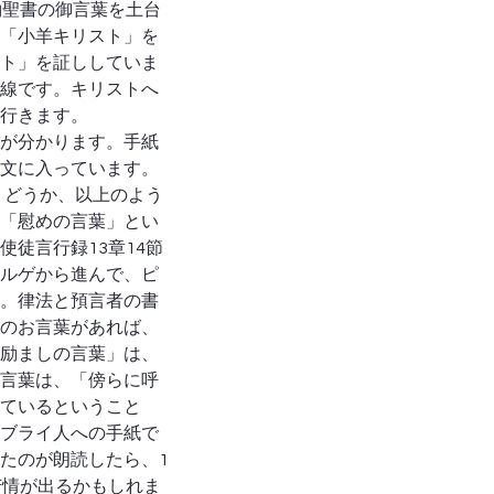
約聖書の御言葉を土台
「小羊キリスト」を
ト」を証ししていま
線です。キリストへ
行きます。
が分かります。手紙
文に入っています。
、どうか、以上のよう
「慰めの言葉」とい
徒言行録13章14節
ルゲから進んで、ピ
。律法と預言者の書
のお言葉があれば、
励ましの言葉」は、
言葉は、「傍らに呼
ているということ
ブライ人への手紙で
たのが朗読したら、1
苦情が出るかもしれま