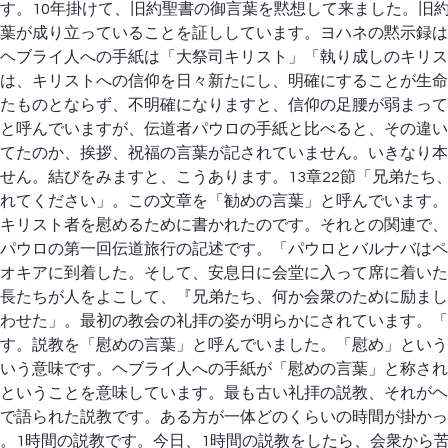
す。10年掛けて、旧約聖書の御言葉を黙想して来ました。旧
葉が成り立っていることを証ししています。ヨハネの黙示録は
ヘブライ人への手紙は「大祭司キリスト」「執り成しのキリス
は、キリストへの信仰を日々新たにし、明確にすることが生命
たものとならず、不明確になりますと、信仰の足腰が弱まって
と呼んでいますが、伝道者パウロの手紙と比べると、その違い
てたのか、挨拶、祝福の言葉が記されていません。いきなり本
せん。結びをみますと、こうあります。13章22節「兄弟たち
れてください」。この文章を「勧めの言葉」と呼んでいます。
キリスト者を慰めるために書かれたのです。それとの関連で、使
パウロの第一回伝道旅行の記述です。「パウロとバルナバはペ
オキアに到着した。そして、安息日に会堂に入って席に着いた
長たちが人をよこして、『兄弟たち、何か会衆のために励まし
わせた」。最初の教会の礼拝の姿が明らかにされています。「
す。説教を「慰めの言葉」と呼んでいました。「慰め」という
いう意味です。ヘブライ人への手紙が「慰めの言葉」と称され
ということを意味しています。最も古い礼拝の説教、それがヘ
で語られた説教です。ある方が一体どのくらいの時間が掛かっ
。1時間の説教です。今日、1時間の説教をしたら、会衆から