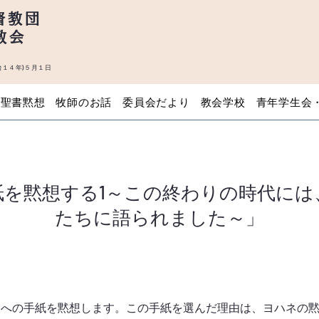
督教団
教会
１４年)５月１日
聖書黙想
牧師のお話
委員会だより
教会学校
青年学生会
紙を黙想する1～この終わりの時代には
たちに語られました～」
人への手紙を黙想します。この手紙を選んだ理由は、ヨハネの