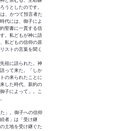
神と崇むる、主耶蘇
ろうとしたのです。
神は、かつて預言者た
時代には、御子によ
約聖書に一貫する信
す。私どもが神に語
、私どもの信仰の原
リストの言葉を聞く
先祖に語られた。神
語って来た。「しか
トの来られたことに
来した時代、新約の
御子によって」。こ
。
した」。御子への信仰
続者」は「受け継
の土地を受け継ぐた