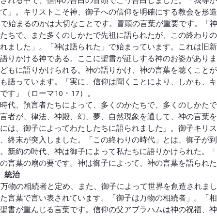
される中で、信仰の告白の冒頭でこう告白しました。「我等が
て」。キリストこそ神、御子への信仰を明確にする教会を形造
葉で始まるのかは大切なことです。冒頭の言葉が重要です。「
たちで、また多くのしかたで先祖に語られたが、この終わりの
れました」。「神は語られた」で始まっています。これは旧新
語りかける神である。ここに聖書が証しする神のお姿がありま
どもに語りかけられる。神の語りかけ、神の言葉を聴くことが
も語っています。「実に、信仰は聞くことにより、しかも、キ
です」（ローマ10・17）。
時代、預言者たちによって、多くのかたちで、多くのしかたで
言者が、律法、神殿、幻、夢、自然現象を通して、神の言葉を
には、御子によってわたしたちに語られました」。御子キリス
、終末が突入しました。「この終わりの時代」とは、御子が到
。新約の時代、神は御子によって私たちに語りかけられた。「
の言葉の扇の要です。神は御子によって、神の言葉を語られた
、統治
を万物の相続者と定め、また、御子によって世界を創造されま
た言葉で言い表されています。「御子は万物の相続者」。「相
聖書が重んじる言葉です。信仰の父アブラハムは神の祝福、神