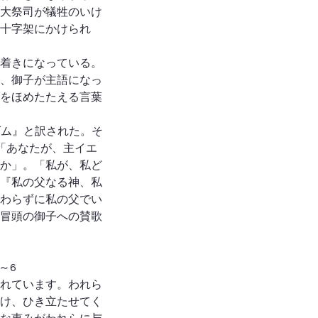
大祭司が犠牲のいけ
十字架にかけられ
着きになっている。
、御子が主語になっ
をほめたたえる言葉
ズム』と訳された。そ
「あなたが、主イエ
か」。「私が、私ど
『私の父なる神、私
わらずに私の父でい
冒頭の御子への賛歌
～6
れています。われら
け、ひき立たせてく