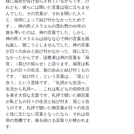
様に福音が告げ知らされているからです。け
れども、彼らには聞いた言葉は役に立ちませ
んでした。その言葉が、それを聞いた人々
と、信仰によって結び付かなかったためで
す」。神の民イスラエルの荒れ野の40年の
旅を導いたのは、神の言葉でした。しかし、
神の民イスラエルは頑なな心で神の言葉を跳
ね返し、聴こうとしませんでした。神の言葉
が日々の歩みと結び付かなかった、役に立た
なかったからです。説教者は神の言葉を「福
音」（喜びの知らせ）と語ります。福音は私
どもの日々の生活、旅の歩みと結び付くもの
です。「結び付く」という言葉は、「混じり
合う」という意味です。「礼拝から生活へ、
生活から礼拝へ」。これは私どもの信仰生活
を表す大切な主題です。礼拝で聴いた御言葉
が私どもの日々の生活と結び付き、混じり合
うのです。礼拝で聴いた御言葉が日々の生活
と役に立たない言葉となったなら、それは信
仰の危機です。旅を続ける足取りが挫かれま
す。