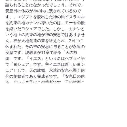
語られることはなかったでしょう。それで、
安息日の休みが神の民に残されているので
す」。エジプトを脱出した神の民イスラエル
を約束の地カナンへ導いたのは、モーセの後
を継いだヨシュアでした。しかし、カナンと
いう地上の約束の地が神の安息ではありませ
ん。神が天地創造の業を終えられ、7日目に
休まれた。その神の安息に与ることが永遠の
安息です。説教者が11章で語る「天の故
郷」です。「イエス」という名はヘブライ語
で「ヨシュア」です。主イエスは新しいヨシ
ュアとして、天の故郷、永遠の安息へ導く信
仰の創始者であり完成者です。「安息日の休
み」という言葉はこの箇所です。天の故郷こ
そ、永遠の安息日の休みです。
　10節「なぜなら、神の安息にあずかった
者は、神が御業を終えて休まれたように、自
分の業を終えて休んだからです」。天の故郷
を目指し地上を旅する神の民・教会におい
て、私どもの先頭に立って歩まれた信仰の先
達がいます。今、信仰の創始者であり完成者