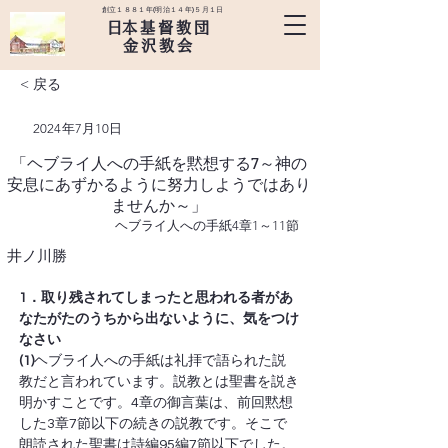
創立１８８１年(明治１４年)５月１日
​日本基督教団
金沢教会
< 戻る
2024年7月10日
「ヘブライ人への手紙を黙想する7～神の
安息にあずかるように努力しようではあり
ませんか～」
ヘブライ人への手紙4章1～11節
井ノ川勝
1．取り残されてしまったと思われる者があ
なたがたのうちから出ないように、気をつけ
なさい
(1)
ヘブライ人への手紙は礼拝で語られた説
教だと言われています。説教とは聖書を説き
明かすことです。4章の御言葉は、前回黙想
した3章7節以下の続きの説教です。そこで
朗読された聖書は詩編95編7節以下でした。