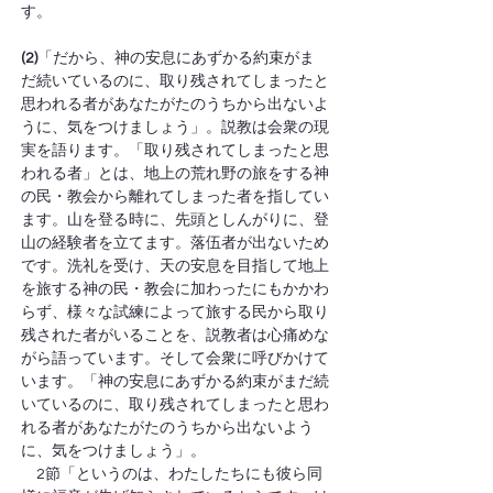
す。
(2)
「だから、神の安息にあずかる約束がま
だ続いているのに、取り残されてしまったと
思われる者があなたがたのうちから出ないよ
うに、気をつけましょう」。説教は会衆の現
実を語ります。「取り残されてしまったと思
われる者」とは、地上の荒れ野の旅をする神
の民・教会から離れてしまった者を指してい
ます。山を登る時に、先頭としんがりに、登
山の経験者を立てます。落伍者が出ないため
です。洗礼を受け、天の安息を目指して地上
を旅する神の民・教会に加わったにもかかわ
らず、様々な試練によって旅する民から取り
残された者がいることを、説教者は心痛めな
がら語っています。そして会衆に呼びかけて
います。「神の安息にあずかる約束がまだ続
いているのに、取り残されてしまったと思わ
れる者があなたがたのうちから出ないよう
に、気をつけましょう」。
　2節「というのは、わたしたちにも彼ら同