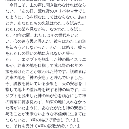
「今日こそ、主の声に聞き従わなければなら
ない。『あの日、荒れ野のメリバやマサでし
たように、心を頑なにしてはならない。あの
とき、あなたたちの先祖はわたしを試みた。
わたしの業を見ながら、なおわたしを試し
た。40年の間、わたしはその世代をいと
い、心の迷う民と呼んだ。彼らはわたしの道
を知ろうとしなかった。わたしは怒り、彼ら
をわたしの憩いの地に入れないと誓っ
た』」。エジプトを脱出した神の民イスラエ
ルが、約束の地を目指して荒れ野の40年の
旅を続けたことが歌われた詩です。説教者は
約束の地を「神の安息」と呼んでいました。
今、説教を聴いている会衆も、天の安息を目
指して地上の荒れ野を旅する神の民です。エ
ジプトを脱出した神の民が心を頑なにして神
の言葉に聴き従わず、約束の地に入れなかっ
た者がいたように、あなたがたも神の安息に
与ることが出来ないような不信仰に生きては
ならないと、3章の結びで警告していまし
た。それを受けて4章の説教が続いていま