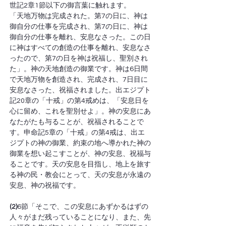
世記2章1節以下の御言葉に触れます。
「天地万物は完成された。第7の日に、神は
御自分の仕事を完成され、第7の日に、神は
御自分の仕事を離れ、安息なさった。この日
に神はすべての創造の仕事を離れ、安息なさ
ったので、第7の日を神は祝福し、聖別され
た」。神の天地創造の御業です。神は6日間
で天地万物を創造され、完成され、7日目に
安息なさった、祝福されました。出エジプト
記20章の「十戒」の第4戒めは、「安息日を
心に留め、これを聖別せよ」。神の安息にあ
なたがたも与ることが、祝福されることで
す。申命記5章の「十戒」の第4戒は、出エ
ジプトの神の御業、約束の地へ導かれた神の
御業を想い起こすことが、神の安息、祝福与
ることです。天の安息を目指し、地上を旅す
る神の民・教会にとって、天の安息が永遠の
安息、神の祝福です。
(2)
6節「そこで、この安息にあずかるはずの
人々がまだ残っていることになり、また、先