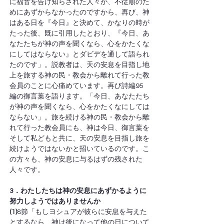
に福音を告げ知らされた人々が、不従順のた
めにあずからなかったのですから、再び、神
はある日を『今日』と決めて、かなりの時が
たった後、既に引用したとおり、『今日、あ
なたたちが神の声を聞くなら、心をかたくな
にしてはならない』とダビデを通して語られ
たのです」。説教者は、天の安息を目指し地
上を旅する神の民・教会から離れて行った教
会員のことに心痛めています。再び詩編95
編の御言葉を語ります。「今日、あなたたち
が神の声を聞くなら、心をかたくなにしては
ならない」。旅を続ける神の民・教会から離
れて行った教会員にも、神は今日、御言葉を
そして私どもと共に、天の安息を目指し旅を
続けようではないかと招いているのです。こ
の方々も、神の安息に与るはずの残された
人々です。
3．わたしたちは神の安息にあずかるように
努力しようではありませんか
(1)
8節「もしヨシュアが彼らに安息を与えた
とするなら、神は後になって他の日について