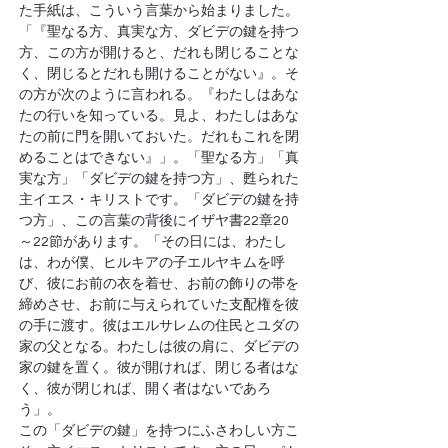
た手紙は、こういう言葉から始まりました。
「『聖なる方、真実な方、ダビデの鍵を持つ
方、この方が開けると、だれも閉じることな
く、閉じるとだれも開けることがない』。そ
の方が次のように言われる。『わたしはあな
たの行いを知っている。見よ、わたしはあな
たの前に門を開いておいた。だれもこれを閉
めることはできない』」。「聖なる方」「真
実な方」「ダビデの鍵を持つ方」、甦られた
主イエス・キリストです。「ダビデの鍵を持
つ方」、この言葉の背後にイザヤ書22章20
～22節があります。「その日には、わたし
は、わが僕、ヒルキアの子エルヤキムを呼
び、彼にお前の衣を着せ、お前の飾りの帯を
締めさせ、お前に与えられていた支配権を彼
の手に渡す。彼はエルサレムの住民とユダの
家の父となる。わたしは彼の肩に、ダビデの
家の鍵を置く。彼が開ければ、閉じる者はな
く、彼が閉じれば、開く者はないであろ
う」。
この「ダビデの鍵」を持つにふさわしい方こ