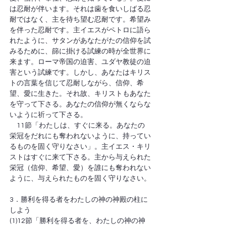
は忍耐が伴います。それは歯を食いしばる忍
耐ではなく、主を待ち望む忍耐です。希望み
を伴った忍耐です。主イエスがペトロに語ら
れたように、サタンがあなたがたの信仰を試
みるために、篩に掛ける試練の時が全世界に
来ます。ローマ帝国の迫害、ユダヤ教徒の迫
害という試練です。しかし、あなたはキリス
トの言葉を信じて忍耐しながら、信仰、希
望、愛に生きた。それ故、キリストもあなた
を守って下さる。あなたの信仰が無くならな
いように祈って下さる。
　11節「わたしは、すぐに来る。あなたの
栄冠をだれにも奪われないように、持ってい
るものを固く守りなさい」。主イエス・キリ
ストはすぐに来て下さる。主から与えられた
栄冠（信仰、希望、愛）を誰にも奪われない
ように、与えられたものを固く守りなさい。
3．勝利を得る者をわたしの神の神殿の柱に
しよう
(1)12節「勝利を得る者を、わたしの神の神