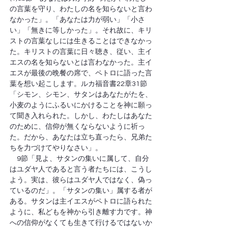
の言葉を守り、わたしの名を知らないと言わ
なかった」。「あなたは力が弱い」「小さ
い」「無きに等しかった」。それ故に、キリ
ストの言葉なしには生きることはできなかっ
た。キリストの言葉に日々聴き、従い、主イ
エスの名を知らないとは言わなかった。主イ
エスが最後の晩餐の席で、ペトロに語った言
葉を想い起こします。ルカ福音書22章31節
「シモン、シモン、サタンはあなたがたを、
小麦のようにふるいにかけることを神に願っ
て聞き入れられた。しかし、わたしはあなた
のために、信仰が無くならないように祈っ
た。だから、あなたは立ち直ったら、兄弟た
ちを力づけてやりなさい」。
　9節「見よ、サタンの集いに属して、自分
はユダヤ人であると言う者たちには、こうし
よう。実は、彼らはユダヤ人ではなく、偽っ
ているのだ」。「サタンの集い」属する者が
ある。サタンは主イエスがペトロに語られた
ように、私どもを神から引き離す力です。神
への信仰がなくても生きて行けるではないか