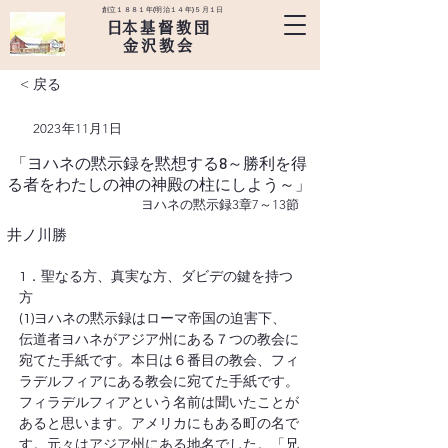
創立１８８１年(明治１４年)５月１日
​日本基督教団
金沢教会
< 戻る
2023年11月1日
「ヨハネの黙示録を黙想する8～勝利を得
る者をわたしの神の神殿の柱にしよう～」
ヨハネの黙示録3章7～13節
井ノ川勝
1．聖なる方、真実な方、ダビデの鍵を持つ
方
(1)ヨハネの黙示録はローマ帝国の迫害下、
伝道者ヨハネがアジア州にある７つの教会に
宛てた手紙です。本日は６番目の教会、フィ
ラデルフィアにある教会に宛てた手紙です。
フィラデルフィアという名前は聞いたことが
あると思います。アメリカにもある町の名で
す。元々はアジア州にある地名でした。「兄