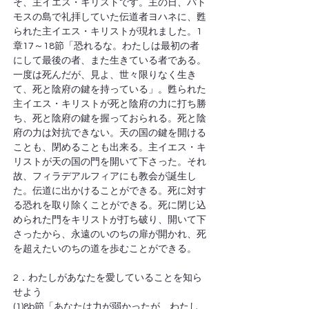
そ、主イエス・キリストです。主の日、パト
モスの島で礼拝していた伝道者ヨハネに、甦
られた主イエス・キリストが現れました。1
章17～18節「恐れるな。わたしは最初の者
にして最後の者、また生きている者である。
一度は死んだが、見よ、世々限りなく生き
て、死と陰府の鍵を持っている」。甦られた
主イエス・キリストが死と陰府の力に打ち勝
ち、死と陰府の鍵を握っておられる。死と陰
府の力は対抗できない。天の国の鍵を開ける
ことも、閉めることも出来る。主イエス・キ
リストが天の国の門を開いて下さった。それ
故、フィラデアルフィアにも教会が誕生し
た。伝道に出かけることができる。死に対す
る恐れを取り除くことができる。死に閉じ込
められた門をキリストが打ち破り、開いて下
さったから、永遠のいのちの扉が開かれ、死
を超えたいのちの道を歩むことができる。
2．わたしがあなたを愛していることを知ら
せよう
(1)8b節「あなたは力が弱かったが、わたし