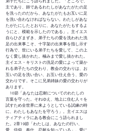
弟子たちにこう語られました。「ところで、
主であり、師であるわたしがあなたがたの足
を洗ったのだから、あなたがたもお互いに足
を洗い合わなければならない。わたしがあな
たがたにしたとおりに、あなたがたもするよ
うにと、模範を示したのである」。主イエス
自らひざまずき、弟子たちの愛を洗われた洗
足の出来事こそ、十字架の出来事を指し示す
行為で、世にいる弟子たちを愛して、この上
なく愛し抜かれた。極みまで愛し抜かれた。
主イエス・キリストの洗足の愛によって築か
れる弟子たちの交わり、教会の交わりは、お
互いの足を洗い合い、お互い仕え合う、愛の
交わりです。そこに兄弟姉妹の愛の交わりが
あります。
　10節「あなたは忍耐についてのわたしの
言葉を守った。それゆえ、地上に住む人々を
試すため全世界に来ようとしている試練の時
に、わたしもあなたを守ろう」。主イエスは
ティアティラにある教会にこう語られまし
た。2章19節「わたしは、あなたの行い、
愛、信仰、奉仕、忍耐を知っている」。愛に