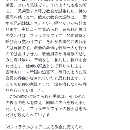
弟愛」という意味です。そのような地名の町
に、「兄弟愛」と呼ぶ教会が誕生した。神の
摂理を感じます。欧米の教会の説教は、「愛
する兄弟姉妹たち」という呼びかけから始ま
ります。主によって集められ、造られた教会
の交わりは、フィラデルフィア、兄弟姉妹と
呼び合う交わりです。それが具体的に現れる
のは葬儀です。教会の葬儀は牧師一人が行う
のではありません。教会員皆が御遺族の悲し
みに寄り添い、準備をし、参列し、祈りを合
わせます。信仰の家族として葬りをします。
当時もローマ帝国の迫害下、毎日のように教
会員の葬儀がなされていたと思われます。そ
こでも信仰の家族として、涙を流しながら葬
りを行っていました。
　7つの教会に宛てられた手紙は、それぞれ
の教会の恵みを数え、同時に欠点を数えまし
た。しかし、フィラデルフイァの教会は恵み
だけが数えられています。
(2)フィラデルフィアにある教会に宛てられ