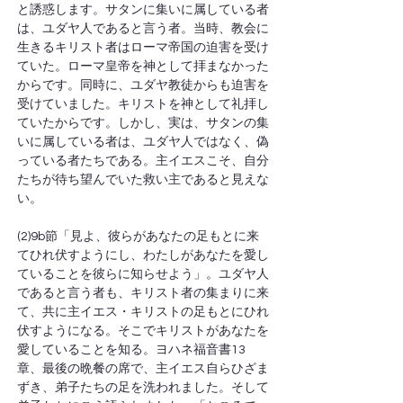
と誘惑します。サタンに集いに属している者
は、ユダヤ人であると言う者。当時、教会に
生きるキリスト者はローマ帝国の迫害を受け
ていた。ローマ皇帝を神として拝まなかった
からです。同時に、ユダヤ教徒からも迫害を
受けていました。キリストを神として礼拝し
ていたからです。しかし、実は、サタンの集
いに属している者は、ユダヤ人ではなく、偽
っている者たちである。主イエスこそ、自分
たちが待ち望んでいた救い主であると見えな
い。
(2)9b節「見よ、彼らがあなたの足もとに来
てひれ伏すようにし、わたしがあなたを愛し
ていることを彼らに知らせよう」。ユダヤ人
であると言う者も、キリスト者の集まりに来
て、共に主イエス・キリストの足もとにひれ
伏すようになる。そこでキリストがあなたを
愛していることを知る。ヨハネ福音書13
章、最後の晩餐の席で、主イエス自らひざま
ずき、弟子たちの足を洗われました。そして