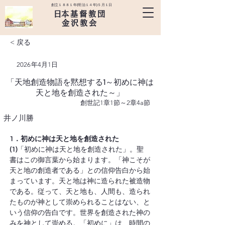
創立１８８１年(明治１４年)５月１日
​日本基督教団
金沢教会
< 戻る
2026年4月1日
「天地創造物語を黙想する1～初めに神は
天と地を創造された～」
創世記1章1節～2章4a節
井ノ川勝
1．初めに神は天と地を創造された
(1)
「初めに神は天と地を創造された」。聖
書はこの御言葉から始まります。「神こそが
天と地の創造者である」との信仰告白から始
まっています。天と地は神に造られた被造物
である。従って、天と地も、人間も、造られ
たものが神として崇められることはない、と
いう信仰の告白です。世界を創造された神の
みを神として崇める。「初めに」は、時間の