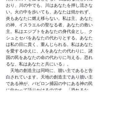
おり、川の中でも、川はあなたを押し流さな
い。火の中を歩いても、あなたは焼かれず、
炎もあなたに燃え移らない。私は主、あなた
の神、イスラエルの聖なる者、あなたの救い
主。私はエジプトをあなたの身代金とし、ク
シュとセバをあなたの代わりとする。あなた
は私の目に貴く、重んじられる。私はあなた
を愛するゆえに、人をあなたの代わりに、諸
国の民をあなたの命の代わりに与える。恐れ
るな、私はあなたと共にいる」。
　天地の創造主は同時に、贖い主であると告
白されています。天地の創造主であり贖い主
である神が、バビロン捕囚の中にある神の民
に向かって語りかけるのです。「恐れるな、
私があなたを贖った。私はあなたの名を呼ん
だ。あなたは私のもの。私はあなたと共にい
る」。
(2)
天地の創造主であり贖い主は、御子イエ
ス・キリストでもあられます。
　最初の教会は創世記1章の天地創造の神を