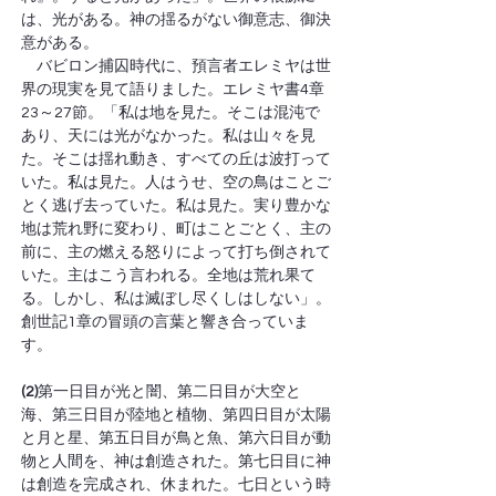
は、光がある。神の揺るがない御意志、御決
意がある。
　バビロン捕囚時代に、預言者エレミヤは世
界の現実を見て語りました。エレミヤ書4章
23～27節。「私は地を見た。そこは混沌で
あり、天には光がなかった。私は山々を見
た。そこは揺れ動き、すべての丘は波打って
いた。私は見た。人はうせ、空の鳥はことご
とく逃げ去っていた。私は見た。実り豊かな
地は荒れ野に変わり、町はことごとく、主の
前に、主の燃える怒りによって打ち倒されて
いた。主はこう言われる。全地は荒れ果て
る。しかし、私は滅ぼし尽くしはしない」。
創世記1章の冒頭の言葉と響き合っていま
す。
(2)
第一日目が光と闇、第二日目が大空と
海、第三日目が陸地と植物、第四日目が太陽
と月と星、第五日目が鳥と魚、第六日目が動
物と人間を、神は創造された。第七日目に神
は創造を完成され、休まれた。七日という時