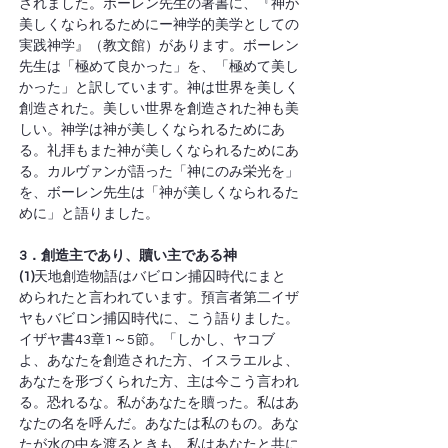
されました。ボーレン先生の著書に、『神が
美しくなられるためにー神学的美学としての
実践神学』（教文館）があります。ボーレン
先生は「極めて良かった」を、「極めて美し
かった」と訳しています。神は世界を美しく
創造された。美しい世界を創造された神も美
しい。神学は神が美しくなられるためにあ
る。礼拝もまた神が美しくなられるためにあ
る。カルヴァンが語った「神にのみ栄光を」
を、ボーレン先生は「神が美しくなられるた
めに」と語りました。
3．創造主であり、贖い主である神
(1)
天地創造物語はバビロン捕囚時代にまと
められたと言われています。預言者第二イザ
ヤもバビロン捕囚時代に、こう語りました。
イザヤ書43章1～5節。「しかし、ヤコブ
よ、あなたを創造された方、イスラエルよ、
あなたを形づくられた方、主は今こう言われ
る。恐れるな。私があなたを贖った。私はあ
なたの名を呼んだ。あなたは私のもの。あな
たが水の中を渡るときも、私はあなたと共に