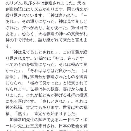
のリズム､秩序を神は創造されました。天地
創造物語にはリズムがあります。同じ構文が
繰り返されています。「神は言われた。『～
あれ』。その通りになった。神は見て良しと
された。夕べがあり、朝があった。第何日で
ある」。恐らく、天地創造の神への賛美が礼
拝の中で行われ、語り継がれて来たと言えま
す。
　「神は見て良しとされた」。この言葉が繰
り返されます。31節では「神は、造ったす
べてのものを御覧になった。それは極めて良
かった」。「それははなはだ良かった」（口
語訳）。神は御自分が創造されたものを御覧
になられ、「極めて良かった」と絶賛されて
おられます。世界は神の歓喜、喜びから始ま
りました。それが私どもが捧げる礼拝の根源
にある喜びです。「良しとされた」。それは
神の祝福、肯定でもあります。世界は神の祝
福、「然り」、肯定から始まりました。
　加藤常昭先生の師匠であるルードルフ・ボ
ーレン先生は三度来日され、日本の教会を愛