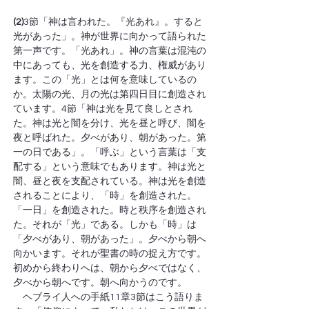
(2)
3節「神は言われた。『光あれ』。すると
光があった」。神が世界に向かって語られた
第一声です。「光あれ」。神の言葉は混沌の
中にあっても、光を創造する力、権威があり
ます。この「光」とは何を意味しているの
か。太陽の光、月の光は第四日目に創造され
ています。4節「神は光を見て良しとされ
た。神は光と闇を分け、光を昼と呼び、闇を
夜と呼ばれた。夕べがあり、朝があった。第
一の日である」。「呼ぶ」という言葉は「支
配する」という意味でもあります。神は光と
闇、昼と夜を支配されている。神は光を創造
されることにより、「時」を創造された。
「一日」を創造された。時と秩序を創造され
た。それが「光」である。しかも「時」は
「夕べがあり、朝があった」。夕べから朝へ
向かいます。それが聖書の時の捉え方です。
初めから終わりへは、朝から夕べではなく、
夕べから朝へです。朝へ向かうのです。
　ヘブライ人への手紙11章3節はこう語りま