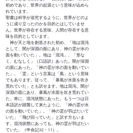
初めであり、世界の起源という意味が込めら
れています。
聖書は科学が追究するように、世界がどのよ
うに成り立ったのかを目的とはしていませ
ん。世界が存在する意味、人間が存在する意
味を目的としています。
　神が天と地を創造された初め、「地は混沌
として、闇が深淵の面にあり、神の霊が水の
面を動いていた」。地は「混沌」、「形な
く、むなしく」（口語訳）あった。闇が深淵
の面にあった。「神の霊が水の面を動いてい
た」。「霊」という言葉は「風」という意味
でもあります。従って、「暴風が水面を吹き
荒れていた」とも訳せます。地は混沌、闇が
深淵の面にあり、暴風が水面を吹き荒れてい
た。将に、混沌状態にあった。もう一つは日
本語訳が踏襲して来たように、「神の霊が水
の面を動いていた」。「神の霊が羽ばたいて
いた」「飛び回っていた」と訳す方もいま
す。混沌状態にあっても、神の霊が羽ばたい
ていた。（申命記32・11）。