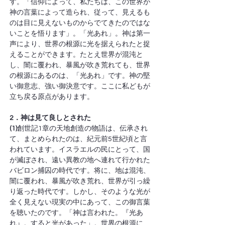
す。「信仰によって、私たちは、この世界が
神の言葉によって造られ、従って、見えるも
のは目に見えないものからでてきたのではな
いことを悟ります」。「光あれ」。神は第一
声により、世界の根源に光を据えられたと捉
えることができます。たとえ世界が混沌と
し、闇に覆われ、暴風が吹き荒れても、世界
の根源にあるのは、「光あれ」です。神の堅
い御意志、強い御決意です。ここに私どもが
立ち戻る原点があります。
2．神は見て良しとされた
(1)
創世記1章の天地創造の物語は、伝承され
て、まとめられたのは、紀元前5世紀頃と言
われています。イスラエルの民にとって、国
が滅ぼされ、遠い異教の地へ連れて行かれた
バビロン捕囚の時代です。将に、地は混沌、
闇に覆われ、暴風が吹き荒れ、世界が引っ繰
り返った時代です。しかし、そのような光が
全く見えない現実の中にあって、この御言葉
を聴いたのです。「神は言われた。『光あ
れ』。すると光があった」。世界の根源に