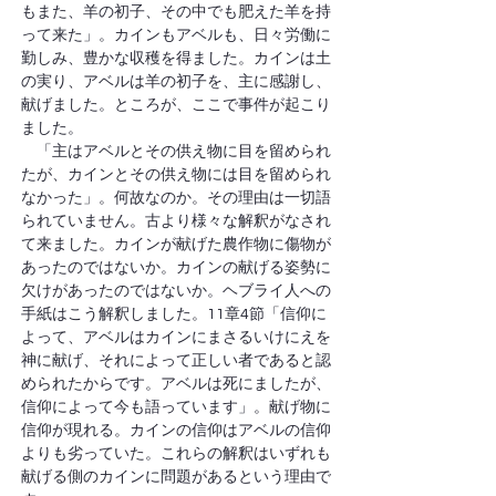
もまた、羊の初子、その中でも肥えた羊を持
って来た」。カインもアベルも、日々労働に
勤しみ、豊かな収穫を得ました。カインは土
の実り、アベルは羊の初子を、主に感謝し、
献げました。ところが、ここで事件が起こり
ました。
　「主はアベルとその供え物に目を留められ
たが、カインとその供え物には目を留められ
なかった」。何故なのか。その理由は一切語
られていません。古より様々な解釈がなされ
て来ました。カインが献げた農作物に傷物が
あったのではないか。カインの献げる姿勢に
欠けがあったのではないか。ヘブライ人への
手紙はこう解釈しました。11章4節「信仰に
よって、アベルはカインにまさるいけにえを
神に献げ、それによって正しい者であると認
められたからです。アベルは死にましたが、
信仰によって今も語っています」。献げ物に
信仰が現れる。カインの信仰はアベルの信仰
よりも劣っていた。これらの解釈はいずれも
献げる側のカインに問題があるという理由で