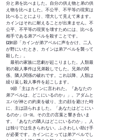
分と弟を比べました。自分の供え物と弟の供
え物を比べました。不公平、不平等の現実は
比べることにより、増大して見えて来ます。
カインはそれに耐えることが出来ません。不
公平、不平等の現実を壊すためには、比べる
相手である弟アベルを殺すことです。
(2)
8節「カインが弟アベルに声をかけ、二人
が野にいたとき、カインは弟アベルを襲って
殺した」。
　最初の家族に悲劇が起こりました。人類最
初の殺人事件は兄弟殺しでした。兄弟の関
係、隣人関係の破れです。これ以降、人類は
繰り返し殺人事件を起こします。
　9節「主はカインに言われた。『あなたの
弟アベルは、どこにいるのか』」。アダムと
エバが神との約束を破り、主の顔を避けた時
に、主は語られました。「あなたはどこにい
るのか」(3･9)。その主の言葉と響き合いま
す。「あなたの隣人はどこにいるのか」。人
は独りでは生きられない。ふさわしい助け手
が必要です。カインにとっては弟アベルでし