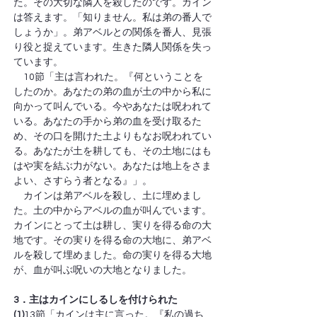
た。その大切な隣人を殺したのです。カイン
は答えます。「知りません。私は弟の番人で
しょうか」。弟アベルとの関係を番人、見張
り役と捉えています。生きた隣人関係を失っ
ています。
　10節「主は言われた。『何ということを
したのか。あなたの弟の血が土の中から私に
向かって叫んでいる。今やあなたは呪われて
いる。あなたの手から弟の血を受け取るた
め、その口を開けた土よりもなお呪われてい
る。あなたが土を耕しても、その土地にはも
はや実を結ぶ力がない。あなたは地上をさま
よい、さすらう者となる』」。
　カインは弟アベルを殺し、土に埋めまし
た。土の中からアベルの血が叫んでいます。
カインにとって土は耕し、実りを得る命の大
地です。その実りを得る命の大地に、弟アベ
ルを殺して埋めました。命の実りを得る大地
が、血が叫ぶ呪いの大地となりました。
3．主はカインにしるしを付けられた
(1)
13節「カインは主に言った。『私の過ち