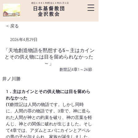
創立１８８１年(明治１４年)５月１日
​日本基督教団
金沢教会
< 戻る
2026年4月29日
「天地創造物語を黙想する5～主はカイン
とその供え物には目を留められなかった
～」
創世記4章1～26節
井ノ川勝
1．主はカインとその供え物には目を留めら
れなかった
(1)
創世記は人間の物語です。しかし同時
に、人間の罪の物語です。3章で、神に造ら
れた人間が神との約束を破り、神の言葉を軽
んじ、神との関係に破れが生じました。そし
て4章では、アダムとエバにカインとアベル
の男の子が与えられ、家族が誕生しました。