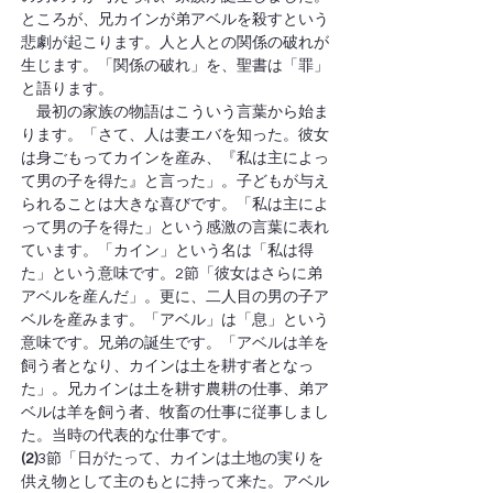
ところが、兄カインが弟アベルを殺すという
悲劇が起こります。人と人との関係の破れが
生じます。「関係の破れ」を、聖書は「罪」
と語ります。
　最初の家族の物語はこういう言葉から始ま
ります。「さて、人は妻エバを知った。彼女
は身ごもってカインを産み、『私は主によっ
て男の子を得た』と言った」。子どもが与え
られることは大きな喜びです。「私は主によ
って男の子を得た」という感激の言葉に表れ
ています。「カイン」という名は「私は得
た」という意味です。2節「彼女はさらに弟
アベルを産んだ」。更に、二人目の男の子ア
ベルを産みます。「アベル」は「息」という
意味です。兄弟の誕生です。「アベルは羊を
飼う者となり、カインは土を耕す者となっ
た」。兄カインは土を耕す農耕の仕事、弟ア
ベルは羊を飼う者、牧畜の仕事に従事しまし
た。当時の代表的な仕事です。
(2)
3節「日がたって、カインは土地の実りを
供え物として主のもとに持って来た。アベル