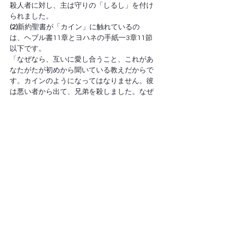
殺人者に対し、主は守りの「しるし」を付け
られました。
(2)
新約聖書が「カイン」に触れているの
は、ヘブル書11章とヨハネの手紙一3章11節
以下です。
「なぜなら、互いに愛し合うこと、これがあ
なたがたが初めから聞いている教えだからで
す。カインのようになってはなりません。彼
は悪い者から出て、兄弟を殺しました。なぜ
殺したのか。自分の行いが悪く、兄弟の行い
が正しかったからです。きょうだいたち、世
があなたがたを憎んでも、驚いてはなりませ
ん。私たちは、自分が死から命へと移ったこ
とを知っています。きょうだいを愛している
からです。愛することのない者は、死の内に
とどまっています。きょうだいを憎む者は
皆、人殺しです。人殺しは皆、その内に永遠
の命をとどめていないことを、あなたがたは
知っています」。
　「カイン」は私どもでもあります。有島武
郎は『カインの末裔』で、私どもはカインの