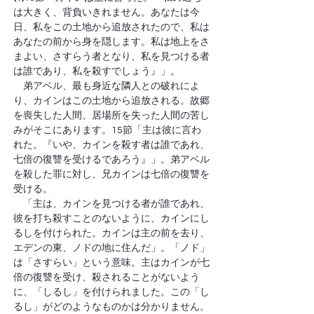
は大きく、背負いきれません。あなたは今
日、私をこの土地から追放されたので、私は
あなたの前から身を隠します。私は地上をさ
まよい、さすらう者となり、私を見つける者
は誰であり、私を殺すでしょう』」。
　弟アベル、最も身近な隣人との破れによ
り、カインはこの土地から追放される。故郷
を喪失した人間、居場所を失った人間の苦し
みがそこにあります。15節「主は彼に言わ
れた。『いや、カインを殺す者は誰であれ、
七倍の復讐を受けるであろう』」。弟アベル
を殺した罪に対し、兄カインは七倍の復讐を
受ける。
　「主は、カインを見つける者が誰であれ、
彼を打ち殺すことのないように、カインにし
るしを付けられた。カインは主の前を去り、
エデンの東、ノドの地に住んだ」。「ノド」
は「さすらい」という意味。主はカインが七
倍の復讐を受け、殺されることがないよう
に、「しるし」を付けられました。この「し
るし」がどのようなものかは分かりません。