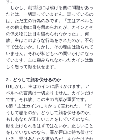
す。
　しかし、創世記には献げる側に問題があっ
たとは、一切語っていません。語っているの
は、ただ主の行為のみです。「主はアベルと
その供え物に目を留められたが、カインとそ
の供え物には目を留められなかった」。何
故、主はこのような行為をされたのか。不公
平ではないか。しかし、その理由は語られて
いません。それが私どもへの問いかけになっ
ています。主に顧みられなかったカインは激
しく怒って顔を伏せます。
2．どうして顔を伏せるのか
(1)
しかし、主はカインに語りかけます。ア
ベルへの言葉は一切ありません。カインだけ
です。それ故、この主の言葉が重要です。
6節「主はカインに向かって言われた。『ど
うして怒るのか。どうして顔を伏せるのか。
もしあなたが正しいことをしているのなら、
顔を上げられるはずではないか。正しいこと
をしていないのなら、罪が戸口に待ち伏せて
いる。罪はあなたを求めるが、あなたはそれ