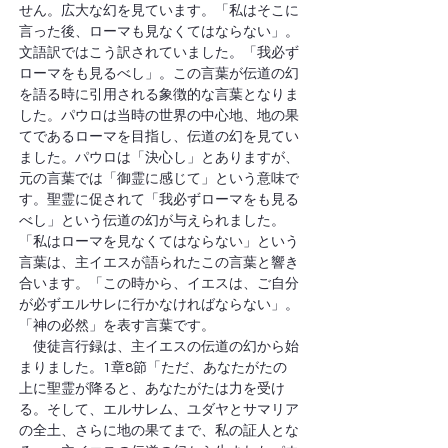
せん。広大な幻を見ています。「私はそこに
言った後、ローマも見なくてはならない」。
文語訳ではこう訳されていました。「我必ず
ローマをも見るべし」。この言葉が伝道の幻
を語る時に引用される象徴的な言葉となりま
した。パウロは当時の世界の中心地、地の果
てであるローマを目指し、伝道の幻を見てい
ました。パウロは「決心し」とありますが、
元の言葉では「御霊に感じて」という意味で
す。聖霊に促されて「我必ずローマをも見る
べし」という伝道の幻が与えられました。
「私はローマを見なくてはならない」という
言葉は、主イエスが語られたこの言葉と響き
合います。「この時から、イエスは、ご自分
が必ずエルサレに行かなければならない」。
「神の必然」を表す言葉です。
　使徒言行録は、主イエスの伝道の幻から始
まりました。1章8節「ただ、あなたがたの
上に聖霊が降ると、あなたがたは力を受け
る。そして、エルサレム、ユダヤとサマリア
の全土、さらに地の果てまで、私の証人とな