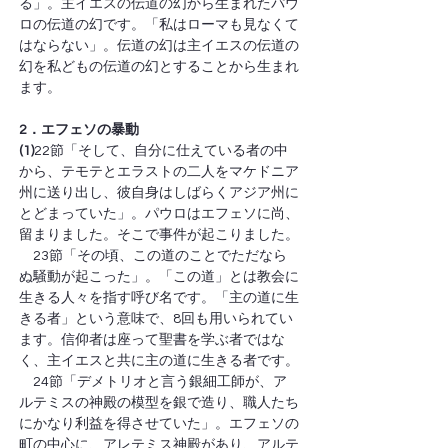
る」。主イエスの伝道の幻から生まれたパウ
ロの伝道の幻です。「私はローマも見なくて
はならない」。伝道の幻は主イエスの伝道の
幻を私どもの伝道の幻とすることから生まれ
ます。
2．エフェソの暴動
(1)
22節「そして、自分に仕えている者の中
から、テモテとエラストの二人をマケドニア
州に送り出し、彼自身はしばらくアジア州に
とどまっていた」。パウロはエフェソに尚、
留まりました。そこで事件が起こりました。
　23節「その頃、この道のことでただなら
ぬ騒動が起こった」。「この道」とは教会に
生きる人々を指す呼び名です。「主の道に生
きる者」という意味で、8回も用いられてい
ます。信仰者は座って聖書を学ぶ者ではな
く、主イエスと共に主の道に生きる者です。
　24節「デメトリオと言う銀細工師が、ア
ルテミスの神殿の模型を銀で造り、職人たち
にかなり利益を得させていた」。エフェソの
町の中心に、アレテミス神殿があり、アルテ