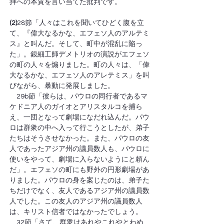
拝への本質を言い当てた批判です。
(2)
28節「人々はこれを聞いてひどく腹を立
て、『偉大なるかな、エフェソ人のアルテミ
ス』と叫んだ。そして、町中が混乱に陥っ
た」。銀細工師デメトリオの演説がエフェソ
の町の人々を煽りました。町の人々は、「偉
大なるかな、エフェソ人のアレテミス」を叫
びながら、暴動に発展しました。
　29b節「彼らは、パウロの同行者であるマ
ケドニア人のガイオとアリスタルコを捕ら
え、一団となって劇場になだれ込んだ。パウ
ロは群衆の中へ入って行こうとしたが、弟子
たちはそうさせなかった。また、パウロの友
人であったアジア州の議員数人も、パウロに
使いをやって、劇場に入らないようにと頼ん
だ」。エフェソの町にも野外の円形劇場があ
りました。パウロの身を案じたのは、弟子た
ちだけでなく、友人であるアジア州の議員数
人でした。この友人のアジア州の議員数人
は、キリスト信者ではなかったでしょう。
　32節「さて、群衆はあれやこれやとわめ