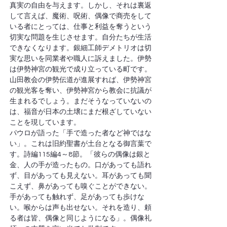
真実の自由を与えます。しかし、それは裏返
して言えば、魔術、呪術、偶像で商売をして
いる者にとっては、仕事と利益を奪うという
切実な問題を生じさせます。自分たちが生活
できなくなります。銀細工師デメトリオは切
実な思いを同業者や職人に訴えました。伊勢
は伊勢神宮の観光で成り立っている町です。
山田教会の伊勢伝道が進展すれば、伊勢神宮
の観光客を奪い、伊勢神宮から教会に抗議が
生まれるでしょう。まだそうなっていないの
は、福音が日本の土壌にまだ根ざしていない
ことを現しています。
パウロが語った「手で造った者など神ではな
い」。これは旧約聖書が土台となる御言葉で
す。詩編115編4～8節。「彼らの偶像は銀と
金、人の手が造ったもの。口があっても語れ
ず、目があっても見えない。耳があっても聞
こえず、鼻があっても嗅ぐことができない。
手があっても触れず、足があっても歩けな
い。喉からは声も出せない。それを造り、頼
る者は皆、偶像と同じようになる」。偶像礼