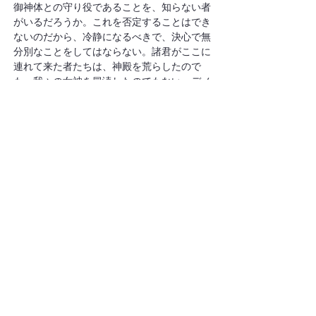
御神体との守り役であることを、知らない者
がいるだろうか。これを否定することはでき
ないのだから、冷静になるべきで、決心で無
分別なことをしてはならない。諸君がここに
連れて来た者たちは、神殿を荒らしたので
も、我々の女神を冒涜したのでもない。デメ
トリオとその仲間の職人が、誰かを訴え出た
いのなら、裁判の日があるし、総督もおられ
るのだから、相手を訴え出なさい。それ以外
のことで要求があるなら、正式な会議で解決
してもらうべきである。今日の事件につい
て、我々は暴動の罪に問われるおそれがあ
る。この無秩序な集会について、何一つ弁解
する理由はないからだ』。こう言って、書記
官は集会を解散させた」。
　暴動を鎮めたのは町の書記官でした。やは
りキリスト信者ではありませんでした。伝道
は洗礼へと導き、教会の群れに連ならせるこ
とです。しかし同時に、教会に対し好意的な
仲間を造ることです。キリスト教幼稚園、キ
リスト教学校はそのような大切な役割を果た