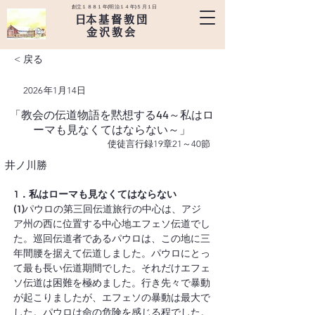
創立１８８１年(明治１４年)５月１日
​日本基督教団
金沢教会
< 戻る
2026年1月14日
「教会の伝道物語を黙想する44～私はロ
ーマも見なくてはならない～」
使徒言行録19章21～40節
井ノ川勝
1．私はローマも見なくてはならない
(1)
パウロの第三回伝道旅行の中心は、アジ
ア州の西に位置する中心地エフェソ伝道でし
た。巡回伝道者であるパウロは、この地に三
年間腰を据えて伝道しました。パウロにとっ
て最も長い伝道期間でした。それだけエフェ
ソ伝道は困難を極めました。行き先々で暴動
が起こりましたが、エフェソの暴動は最大で
した。パウロは命の危険を感じる程でした。