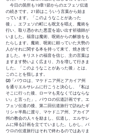
　今日の箇所も19章1節からのエフェソ伝道
の続きです。21節はこういう言葉から始ま
っています。「このようなことがあった
後」。エフェソの町にも呪文を唱え、魔術を
行い、取り憑かれた悪霊を追い出す祈禱師が
いました。福音は魔術、呪術からの解放をも
たらします。魔術、呪術に頼っていた大勢の
人がそれに関する本を持って来て、焼き捨て
ました。キリストの福音を信じ、主の言葉は
ますます勢いよく広まり、力を増して行きま
した。「このようなことがあった後」とは、
このことを指します。
(2)
「パウロは、マケドニア州とアカイア州
を通りエルサレムに行こうと決心し、『私は
そこに行った後、ローマも見なくてはならな
い』と言った」。パウロの伝道計画です。エ
フェソ伝道の後、第二回伝道旅行で訪ねたギ
リシャ半島に渡り、マケドニア州、アカイア
州の教会の人々を励まし、伝道し、エルサレ
ムに帰る計画を立てていました。しかし、パ
ウロの伝道旅行はそれで終わるのではありま