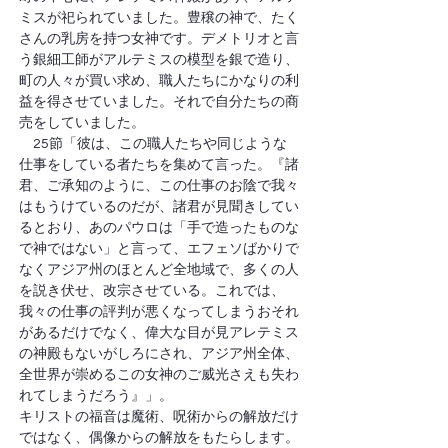
ミスが祀られていました。豊穣の神で、たく
さんの乳房を持つ女神です。デメトリオと言
う銀細工師がアルテミスの模型を銀で造り、
町の人々が買い求め、職人たちにかなりの利
益を得させていました。それで自分たちの商
売をしていました。
　25節「彼は、この職人たちや同じような
仕事をしている者たちを集めて言った。『諸
君、ご承知のように、この仕事のお陰で我々
はもうけているのだが、諸君が見聞きしてい
るとおり、あのパウロは「手で造ったものな
で神ではない」と言って、エフェソばかりで
なくアジア州のほとんど全地域で、多くの人
を説き伏せ、改宗させている。これでは、
我々の仕事の評判が悪くなってしまうおそれ
があるだけでなく、偉大な目が見アレテミス
の神殿もないがしろにされ、アジア州全体、
全世界が崇めるこの女神のご威光さえも失わ
れてしまうだろう』」。
キリストの福音は魔術、呪術からの解放だけ
ではなく、偶像からの解放をもたらします。