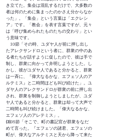
き立てた。集会は混乱するだけで、大多数の
者は何のために集まったのかさえ分からなか
った」。「集会」という言葉は「エクレシ
ア」です。「教会」を表す言葉ですが、元々
は「呼び集められたものたちの交わり」とい
う意味です。
　33節「その時、ユダヤ人が前に押し出し
たアレクサンドロという者に、群衆の中のあ
る者たちが話すように促したので、彼は手で
制し、群衆に向かって弁明しようとした。し
かし、彼がユダヤ人であると分かると、群衆
は一斉に、『偉大なるかな、エフェソ人のア
ルテミス』と二時間ほども叫び続けた」。ユ
ダヤ人のアレクサンドロが群衆の前に押し出
され、群衆を制御しようとしましたが、ユダ
ヤ人であると分かると、群衆は却って大声で
二時間も叫び続けました。「偉大なるかな、
エフェソ人のアレテミス」。
(3)
35節「そこで、町の書記官が群衆をなだ
めて言った。『エフェソの諸君、エフェソの
町が、偉大なアルテミスと天から降って来た