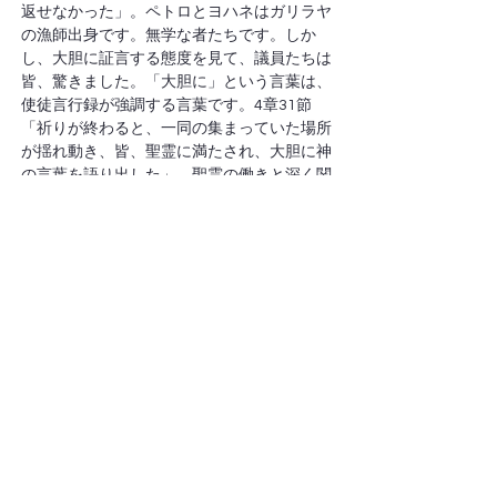
返せなかった」。ペトロとヨハネはガリラヤ
の漁師出身です。無学な者たちです。しか
し、大胆に証言する態度を見て、議員たちは
皆、驚きました。「大胆に」という言葉は、
使徒言行録が強調する言葉です。4章31節
「祈りが終わると、一同の集まっていた場所
が揺れ動き、皆、聖霊に満たされ、大胆に神
の言葉を語り出した」。聖霊の働きと深く関
わりがあります。聖霊によって与えられる恐
れなく大胆さです。最高法院という法廷の場
所で、無学な者たちが聖霊によって大胆にイ
エスの名を証言しました。
　15節「そこで、二人に議場を去るように
命じてから、相談して、言った。『あの者た
ちをどうしたらよいだろう。彼らが行った目
覚ましいしるしは、エルサレムに住むすべて
の人に知れ渡っており、それを否定すること
はできない。しかし、このことがこれ以上民
衆の間に広まらないように、今後あの名によ
ってだれにも話すなと脅しておこう』。そし
て、二人を呼び戻し、決してイエスの名によ