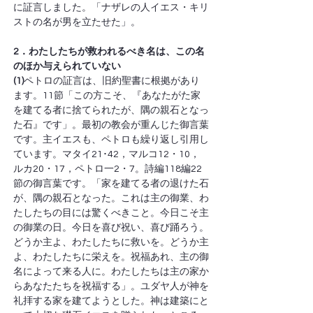
に証言しました。「ナザレの人イエス・キリ
ストの名が男を立たせた」。
2．わたしたちが救われるべき名は、この名
のほか与えられていない
(1)
ペトロの証言は、旧約聖書に根拠があり
ます。11節「この方こそ、『あなたがた家
を建てる者に捨てられたが、隅の親石となっ
た石』です」。最初の教会が重んじた御言葉
です。主イエスも、ペトロも繰り返し引用し
ています。マタイ21･42，マルコ12・10，
ルカ20・17，ペトロ一2・7。詩編118編22
節の御言葉です。「家を建てる者の退けた石
が、隅の親石となった。これは主の御業、わ
たしたちの目には驚くべきこと。今日こそ主
の御業の日。今日を喜び祝い、喜び踊ろう。
どうか主よ、わたしたちに救いを。どうか主
よ、わたしたちに栄えを。祝福あれ、主の御
名によって来る人に。わたしたちは主の家か
らあなたたちを祝福する」。ユダヤ人が神を
礼拝する家を建てようとした。神は建築にと