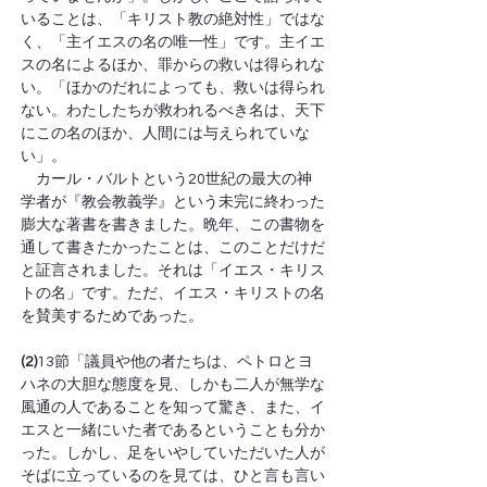
いることは、「キリスト教の絶対性」ではな
く、「主イエスの名の唯一性」です。主イエ
スの名によるほか、罪からの救いは得られな
い。「ほかのだれによっても、救いは得られ
ない。わたしたちが救われるべき名は、天下
にこの名のほか、人間には与えられていな
い」。
　カール・バルトという20世紀の最大の神
学者が『教会教義学』という未完に終わった
膨大な著書を書きました。晩年、この書物を
通して書きたかったことは、このことだけだ
と証言されました。それは「イエス・キリス
トの名」です。ただ、イエス・キリストの名
を賛美するためであった。
(2)
13節「議員や他の者たちは、ペトロとヨ
ハネの大胆な態度を見、しかも二人が無学な
風通の人であることを知って驚き、また、イ
エスと一緒にいた者であるということも分か
った。しかし、足をいやしていただいた人が
そばに立っているのを見ては、ひと言も言い