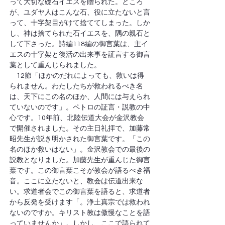
って大切な礎石イエスを贈られた。ところ
が、ユダヤ人はこんな石、役に立たないと言
って、十字架目がけて捨ててしまった。しか
し、神は捨てられた石イエスを、隅の親石と
して下さった。詩編118編の御言葉は、主イ
エスの十字架と復活の出来事を証言する御言
葉として重んじられました。
　12節「ほかのだれによっても、救いは得
られません。わたしたちが救われるべき名
は、天下にこの名のほか、人間には与えられ
ていないのです」。ペトロの証言・説教の中
心です。10年前、北陸伝道大会が金沢教会
で開催されました。その主日礼拝で、加藤常
昭先生が説き明かされた御言葉です。「この
名のほか救いはない」。金沢教会での最後の
説教となりました。加藤先生が重んじた御言
葉です。この御言葉こそが教会が語るべき福
音。ここに立たないと、教会は伝道出来な
い。求道者会でこの御言葉を語ると、求道者
から反発を受けます「。浄土真宗では救われ
ないのですか。キリスト教は傲慢なことを語
っていませんか」。しかし、ここで語られて