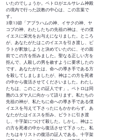
いたのでしょうか。ペトロがエルサレム神殿
の境内で行った説教の中心は、この言葉で
す。
3章13節「アブラハムの神、イサクの神、ヤ
コブの神、わたしたちの先祖の神は、その僕
イエスに栄光をお与えになりました。ところ
が、あなたがたはこのイエスを引き渡し、ピ
ラトが釈放しようと決めていたのに、その面
前でこの方を拒みました。聖なる正しい方を
拒んで、人殺しの男を赦すように要求したの
です。あなたがたは、命への導き手である方
を殺してしましましたが、神はこの方を死者
の中から復活させてくださいました。わたし
たちは、このことの証人です」。ペトロは同
胞のユダヤ人に向かって語ります。私たちの
先祖の神が、私たちに命への導き手である僕
イエスを与えて下さったにもかかわらず、あ
なたがたはイエスを拒み、ピラトに引き渡
し、十字架につけて殺した。しかし、神はこ
の方を死者の中から復活させて下さった。私
たちはキリストの復活の証人である。十字架