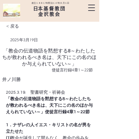
創立１８８１年(明治１４年)５月１日
​日本基督教団
金沢教会
< 戻る
2025年3月19日
「教会の伝道物語を黙想する8～わたした
ちが救われるべき名は、天下にこの名のほ
か与えられていない～」
使徒言行録4章1～22節
井ノ川勝
2025.3.19.　聖書研究・祈祷会
「教会の伝道物語を黙想する8～わたしたち
が救われるべき名は、天下にこの名のほか与
えられていない～」使徒言行録4章1～22節
1．ナザレの人イエス・キリストの名が男を
立たせた
(1)
教会が誕生して間もなく、教会の歩みを