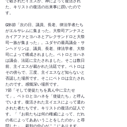
で殺されたイエスが、神によって復活され
た、キリストの復活の出来事に躓いたので
す。
(2)
5節「次の日、議員、長老、律法学者たち
がエルサレムに集まった。大祭司アンナスと
カイアファとヨハネとアレクサンドロと大祭
司一族が集まった」。ユダヤの最高議会・サ
ンヘドリンは、議員、長老、律法学者、大祭
司によって構成されました。ペトロとヨハネ
は議会、法廷に立たされました。そこは数日
前、主イエスが裁かれた法廷です。ペトロは
その傍らで、三度、主イエスなど知らないと
否認した場所です。そこにペトロは立たされ
たのです。感慨深い場所です。
7節「そして使徒たちを真ん中に立たせ
て」。ペトロとヨハネを「使徒たち」と呼ん
でいます。復活された主イエスによって遣わ
された者たちです。キリストの復活の証人で
す。「『お前たちは何の権威によって、だれ
の名によってああいうことをしたのか』と尋
問した」。裁判の中心がここにあります。