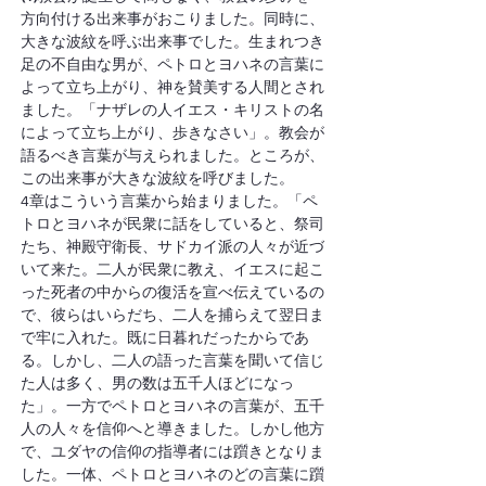
方向付ける出来事がおこりました。同時に、
大きな波紋を呼ぶ出来事でした。生まれつき
足の不自由な男が、ペトロとヨハネの言葉に
よって立ち上がり、神を賛美する人間とされ
ました。「ナザレの人イエス・キリストの名
によって立ち上がり、歩きなさい」。教会が
語るべき言葉が与えられました。ところが、
この出来事が大きな波紋を呼びました。
4章はこういう言葉から始まりました。「ペ
トロとヨハネが民衆に話をしていると、祭司
たち、神殿守衛長、サドカイ派の人々が近づ
いて来た。二人が民衆に教え、イエスに起こ
った死者の中からの復活を宣べ伝えているの
で、彼らはいらだち、二人を捕らえて翌日ま
で牢に入れた。既に日暮れだったからであ
る。しかし、二人の語った言葉を聞いて信じ
た人は多く、男の数は五千人ほどになっ
た」。一方でペトロとヨハネの言葉が、五千
人の人々を信仰へと導きました。しかし他方
で、ユダヤの信仰の指導者には躓きとなりま
した。一体、ペトロとヨハネのどの言葉に躓