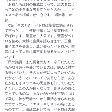
「お前たちは何の権威によって、誰の名によ
って足の不自由な男を立たせたのか」。「イ
エスの名の権威」が中心です。3章6節、16
節。
　8節「そのとき、ペトロは聖霊に満たされ
て言った」。「使徒行伝」は「聖霊行伝」と
呼ばれます。聖霊が主人公です。聖霊がペト
ロを強め、大胆に言葉を語らせます。三度、
主イエスを否認し、逃げ去ったペトロが、聖
霊によって大胆に御言葉を語る証人とされて
います。
「民の議員、また長老の方々、今日わたした
ちが取り調べを受けているのは、病人に対す
る善い行いと、その人が何によっていやされ
たかということについてであるならば、あな
たがたもイスラエルの民全体も知っていただ
きたい。この人が良くなって、皆さんの前に
立っているのは、あなたがたが十字架につけ
て殺し、神が死者の中から復活させられたあ
のナザレの人、イエス・キリストの名による
ものです」。法廷においても、ペトロは大胆