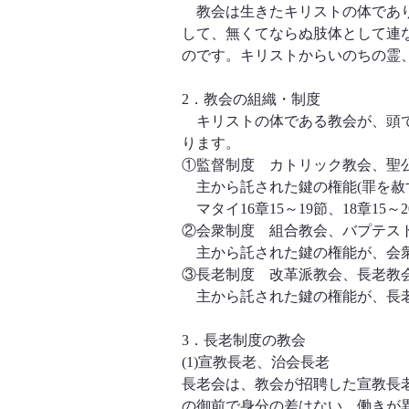
　教会は生きたキリストの体であ
して、無くてならぬ肢体として連
のです。キリストからいのちの霊
2．教会の組織・制度
　キリストの体である教会が、頭
ります。
①監督制度　カトリック教会、聖
　主から託された鍵の権能(罪を赦
　マタイ16章15～19節、18章15～2
②会衆制度　組合教会、バプテス
　主から託された鍵の権能が、会
③長老制度　改革派教会、長老教
　主から託された鍵の権能が、長
3．長老制度の教会
(1)宣教長老、治会長老
長老会は、教会が招聘した宣教長
の御前で身分の差はない。働きが