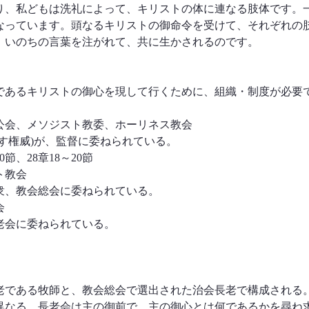
り、私どもは洗礼によって、キリストの体に連なる肢体です。
なっています。頭なるキリストの御命令を受けて、それぞれの
、いのちの言葉を注がれて、共に生かされるのです。
であるキリストの御心を現して行くために、組織・制度が必要
公会、メソジスト教委、ホーリネス教会
す権威)が、監督に委ねられている。
0節、28章18～20節
ト教会
衆、教会総会に委ねられている。
会
老会に委ねられている。
老である牧師と、教会総会で選出された治会長老で構成される
異なる。長老会は主の御前で、主の御心とは何であるかを尋ね