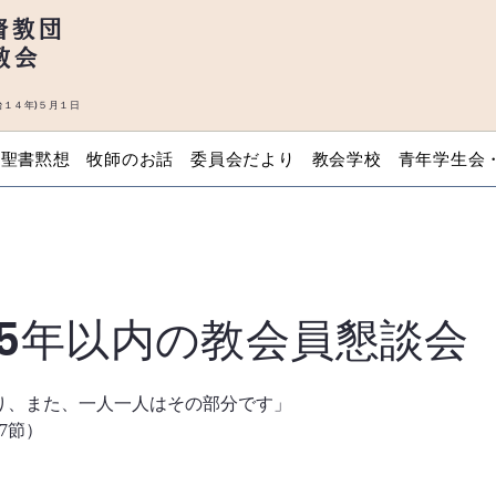
督教団
教会
１４年)５月１日
聖書黙想
牧師のお話
委員会だより
教会学校
青年学生会
5年以内の教会員懇談会
り、また、一人一人はその部分です」
7節）